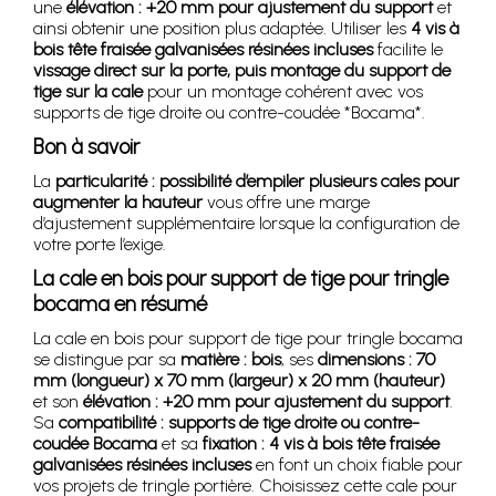
une
élévation : +20 mm pour ajustement du support
et
ainsi obtenir une position plus adaptée. Utiliser les
4 vis à
bois tête fraisée galvanisées résinées incluses
facilite le
vissage direct sur la porte, puis montage du support de
tige sur la cale
pour un montage cohérent avec vos
supports de tige droite ou contre-coudée *Bocama*.
Bon à savoir
La
particularité : possibilité d’empiler plusieurs cales pour
augmenter la hauteur
vous offre une marge
d’ajustement supplémentaire lorsque la configuration de
votre porte l’exige.
La cale en bois pour support de tige pour tringle
bocama en résumé
La cale en bois pour support de tige pour tringle bocama
se distingue par sa
matière : bois
, ses
dimensions : 70
mm (longueur) x 70 mm (largeur) x 20 mm (hauteur)
et son
élévation : +20 mm pour ajustement du support
.
Sa
compatibilité : supports de tige droite ou contre-
coudée Bocama
et sa
fixation : 4 vis à bois tête fraisée
galvanisées résinées incluses
en font un choix fiable pour
vos projets de tringle portière. Choisissez cette cale pour