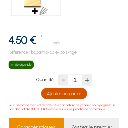
4.50 €
TTC
1 cale
Référence :
bocama-cale-bois-tige
Article disponible
-
+
Quantité
Ajouter au panier
Pour récompenser votre fidélité en achetant ce produit, vous gagnez un
bon d'achat de
0.10 € TTC
valable sur votre prochaine commande.
Caractéristiques
Postez le premier