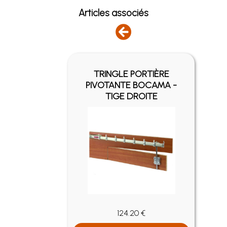
Articles associés
ES ET
TRINGLE PORTIÈRE
POUR
PIVOTANTE BOCAMA -
ÈRE
TIGE DROITE
124.20 €