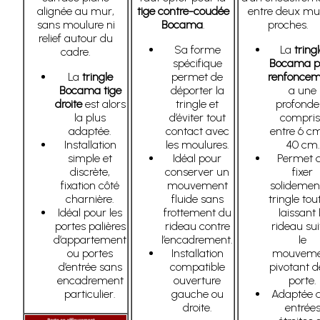
alignée au mur,
tige contre-coudée
entre deux mu
sans moulure ni
Bocama
.
proches.
relief autour du
Sa forme
La
tring
cadre.
spécifique
Bocama p
La
tringle
permet de
renfoncem
Bocama tige
déporter la
a une
droite
est alors
tringle et
profonde
la plus
d’éviter tout
compris
adaptée.
contact avec
entre 6 cm
Installation
les moulures.
40 cm.
simple et
Idéal pour
Permet 
discrète,
conserver un
fixer
fixation côté
mouvement
solidement
charnière.
fluide sans
tringle tou
Idéal pour les
frottement du
laissant 
portes palières
rideau contre
rideau sui
d’appartement
l’encadrement.
le
ou portes
Installation
mouveme
d’entrée sans
compatible
pivotant d
encadrement
ouverture
porte.
particulier.
gauche ou
Adaptée 
droite.
entrée