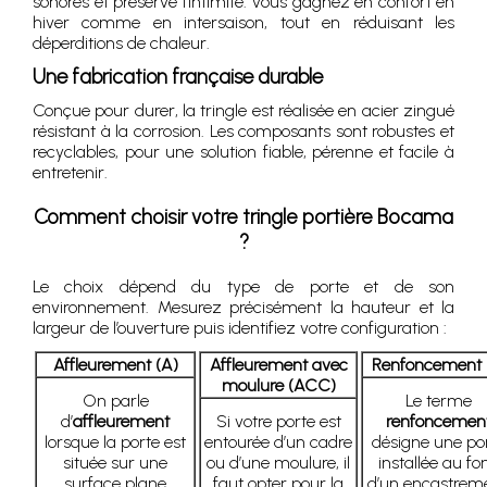
sonores et préserve l’intimité. Vous gagnez en confort en
hiver comme en intersaison, tout en réduisant les
déperditions de chaleur.
Une fabrication française durable
Conçue pour durer, la tringle est réalisée en acier zingué
résistant à la corrosion. Les composants sont robustes et
recyclables, pour une solution fiable, pérenne et facile à
entretenir.
Comment choisir votre tringle portière Bocama
?
Le choix dépend du type de porte et de son
environnement. Mesurez précisément la hauteur et la
largeur de l’ouverture puis identifiez votre configuration :
Affleurement (A)
Affleurement avec
Renfoncement 
moulure (ACC)
On parle
Le terme
d’
affleurement
Si votre porte est
renfoncemen
lorsque la porte est
entourée d’un cadre
désigne une po
située sur une
ou d’une moulure, il
installée au fo
surface plane
faut opter pour la
d’un encastreme