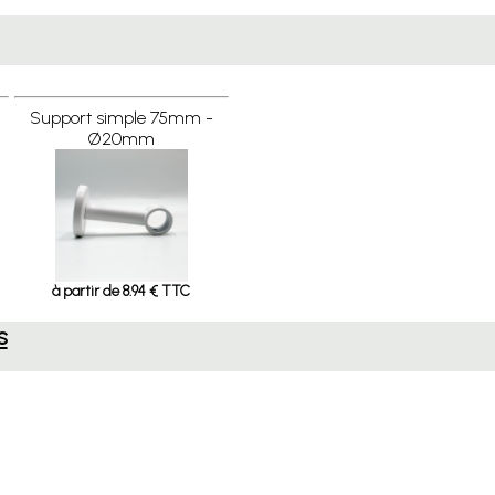
Support simple 75mm -
Ø20mm
à partir de 8.94 € TTC
s