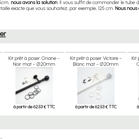
75cm,
nous avons la solution
. Il vous suffit de commander le tube d
taille exacte que vous souhaitez, par exemple, 125 cm.
Nous nous 
ser
Kit prêt à poser Oriane -
Kit prêt à poser Victoire -
Kit
Noir mat - Ø20mm
Blanc mat - Ø20mm
G
à partir de 62.53 € TTC
à partir de 62.53 € TTC
à