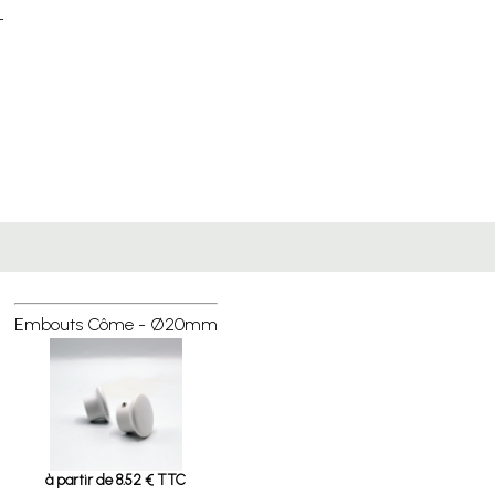
-
Embouts Côme - Ø20mm
à partir de 8.52 € TTC