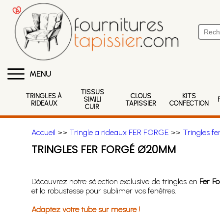
MENU
TISSUS
TRINGLES À
CLOUS
KITS
SIMILI
RIDEAUX
TAPISSIER
CONFECTION
CUIR
Accueil
>>
Tringle a rideaux FER FORGE
>>
Tringles f
TRINGLES FER FORGÉ Ø20MM
Découvrez notre sélection exclusive de tringles en
Fer 
et la robustesse pour sublimer vos fenêtres.
Adaptez votre tube sur mesure !