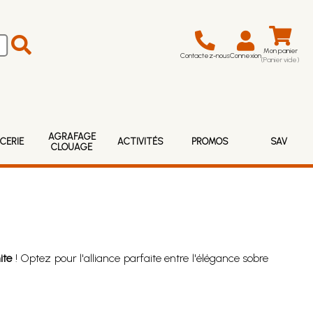
Mon panier
Contactez-nous
Connexion
(Panier vide)
AGRAFAGE
CERIE
ACTIVITÉS
PROMOS
SAV
CLOUAGE
ite
! Optez pour l'alliance parfaite entre l'élégance sobre