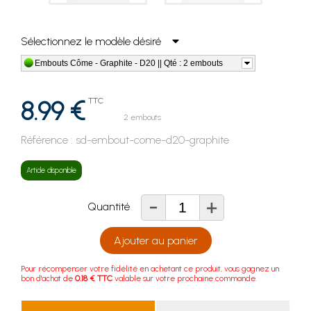
Sélectionnez le modèle désiré
Embouts Côme - Graphite - D20 || Qté : 2 embouts
8.99 €
TTC
2 embouts
Référence :
sd-embout-come-d20-graphite
Article disponible
-
+
Quantité
Ajouter au panier
Pour récompenser votre fidélité en achetant ce produit, vous gagnez un
bon d'achat de
0.18 € TTC
valable sur votre prochaine commande.