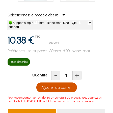
Sélectionnez le modèle désiré
Support simple 130mm - Blanc mat - D20 || Qté : 1
support
10.38 €
TTC
1 support
Référence :
sd-support-130mm-d20-blanc-mat
Article disponible
-
+
Quantité
Ajouter au panier
Pour récompenser votre fidélité en achetant ce produit, vous gagnez un
bon d'achat de
0.20 € TTC
valable sur votre prochaine commande.