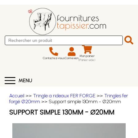
Mon panier
Contactez-nous
Connexion
(Panier vide)
MENU
Accueil
>>
Tringle a rideaux FER FORGE
>>
Tringles fer
forgé Ø20mm
>> Support simple 130mm - Ø20mm
SUPPORT SIMPLE 130MM - Ø20MM