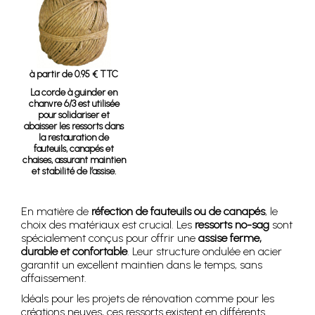
à partir de 0.95 € TTC
La corde à guinder en
chanvre 6/3 est utilisée
pour solidariser et
abaisser les ressorts dans
la restauration de
fauteuils, canapés et
chaises, assurant maintien
et stabilité de l’assise.
En matière de
réfection de fauteuils ou de canapés
, le
choix des matériaux est crucial. Les
ressorts no-sag
sont
spécialement conçus pour offrir une
assise ferme,
durable et confortable
. Leur structure ondulée en acier
garantit un excellent maintien dans le temps, sans
affaissement.
Idéals pour les projets de rénovation comme pour les
créations neuves, ces ressorts existent en différents