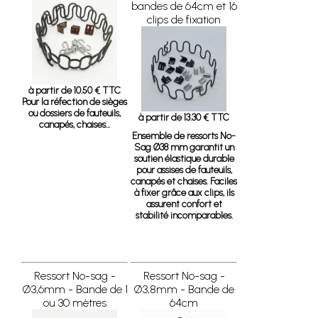
bandes de 64cm et 16
clips de fixation
à partir de 10.50 € TTC
Pour la réfection de sièges
ou dossiers de fauteuils,
à partir de 13.30 € TTC
canapés, chaises...
Ensemble de ressorts No-
Sag Ø38 mm
garantit un
soutien élastique durable
pour assises de fauteuils,
canapés et chaises. Faciles
à fixer grâce aux clips, ils
assurent confort et
stabilité incomparables.
Ressort No-sag -
Ressort No-sag -
Ø3,6mm - Bande de 1
Ø3,8mm - Bande de
ou 30 mètres
64cm