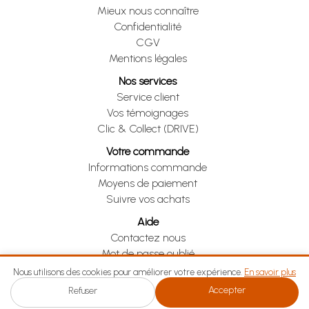
Mieux nous connaître
Confidentialité
CGV
Mentions légales
Nos services
Service client
Vos témoignages
Clic & Collect (DRIVE)
Votre commande
Informations commande
Moyens de paiement
Suivre vos achats
Aide
Contactez nous
Mot de passe oublié
Je me rétracte
Nous utilisons des cookies pour améliorer votre expérience.
En savoir plus
Accepter
Refuser
Je me rétracte