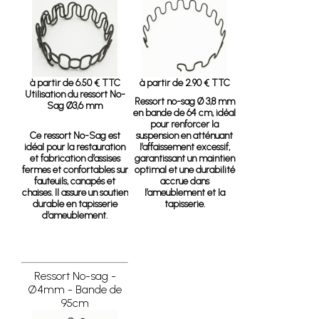
à partir de 6.50 € TTC
à partir de 2.90 € TTC
Utilisation du ressort No-
Ressort no-sag Ø 3,8 mm
Sag Ø3,6 mm
en bande de 64 cm, idéal
pour renforcer la
Ce ressort No-Sag est
suspension en atténuant
idéal pour la restauration
l’affaissement excessif,
et fabrication d’assises
garantissant un maintien
fermes et confortables sur
optimal et une durabilité
fauteuils, canapés et
accrue dans
chaises. Il assure un soutien
l’ameublement et la
durable en tapisserie
tapisserie.
d’ameublement.
Ressort No-sag -
Ø4mm - Bande de
95cm