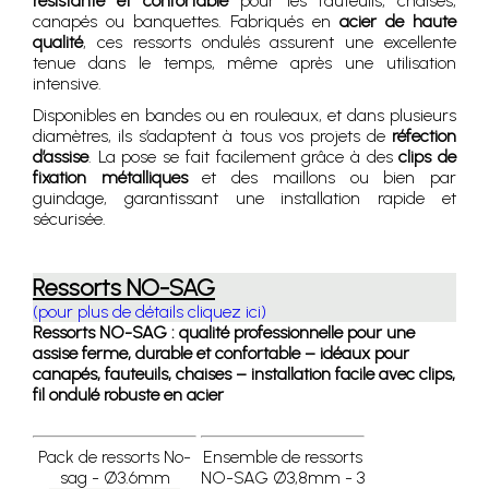
résistante et confortable
pour les fauteuils, chaises,
canapés ou banquettes. Fabriqués en
acier de haute
qualité
, ces ressorts ondulés assurent une excellente
tenue dans le temps, même après une utilisation
intensive.
Disponibles en bandes ou en rouleaux, et dans plusieurs
diamètres, ils s’adaptent à tous vos projets de
réfection
d’assise
. La pose se fait facilement grâce à des
clips de
fixation métalliques
et des maillons ou bien par
guindage, garantissant une installation rapide et
sécurisée.
Ressorts NO-SAG
(pour plus de détails cliquez ici)
Ressorts NO-SAG : qualité professionnelle pour une
assise ferme, durable et confortable – idéaux pour
canapés, fauteuils, chaises – installation facile avec clips,
fil ondulé robuste en acier
Pack de ressorts No-
Ensemble de ressorts
sag - Ø3.6mm
NO-SAG Ø3,8mm - 3