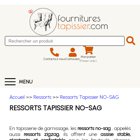
Mon panier
Contactez-nous
Connexion
(Panier vide)
MENU
Accueil
>>
Ressorts
>>
Ressorts Tapissier NO-SAG
RESSORTS TAPISSIER NO-SAG
En tapisserie de garnissage, les
ressorts no-sag
, appelés
aussi
ressorts zigzag
, ils offrent une
assise stable,