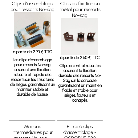
Clips d'assemblage
Clips de fixation en
pour ressorts No-sag
métal pour ressorts
No-sag
à partir de 2.90 € TTC
à partir de 2.60 € TTC
Les clips d’assemblage
pour ressorts No-sag
Clips en métal robustes
assurent une fixation
assurant la fixation
robuste et rapide des
durable des ressorts No-
ressorts sur les structures
Sag sur la carcasse,
de sièges, garantissant un
garantissant un maintien
maintien stable et
fiable et stable pour
durable de l’assise.
sièges, fauteuils et
canapés.
Maillons
Pince à clips
intermédiaires pour
d'assemblage -