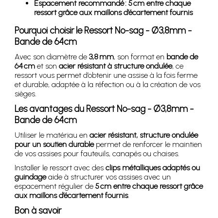
Espacement recommandé : 5 cm entre chaque
ressort grâce aux maillons d’écartement fournis
Pourquoi choisir le Ressort No-sag - Ø3,8mm -
Bande de 64cm
Avec son diamètre de
3,8 mm
, son format en
bande de
64 cm
et son
acier résistant à structure ondulée
, ce
ressort vous permet d’obtenir une assise à la fois ferme
et durable, adaptée à la réfection ou à la création de vos
sièges.
Les avantages du Ressort No-sag - Ø3,8mm -
Bande de 64cm
Utiliser le matériau en
acier résistant, structure ondulée
pour un soutien durable
permet de renforcer le maintien
de vos assises pour fauteuils, canapés ou chaises.
Installer le ressort avec des
clips métalliques adaptés ou
guindage
aide à structurer vos assises avec un
espacement régulier de
5 cm entre chaque ressort grâce
aux maillons d’écartement fournis
.
Bon à savoir