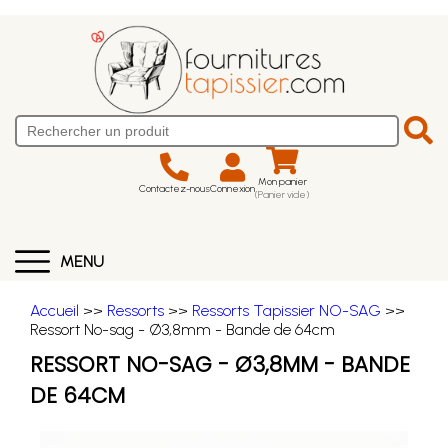
Mon panier
Contactez-nous
Connexion
(Panier vide)
MENU
Accueil
>>
Ressorts
>>
Ressorts Tapissier NO-SAG
>>
Ressort No-sag - Ø3,8mm - Bande de 64cm
RESSORT NO-SAG - Ø3,8MM - BANDE
DE 64CM