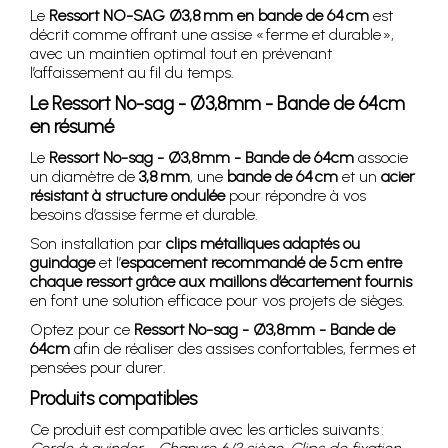
Le
Ressort NO-SAG Ø3,8 mm en bande de 64 cm
est
décrit comme offrant une assise « ferme et durable »,
avec un maintien optimal tout en prévenant
l’affaissement au fil du temps.
Le Ressort No-sag - Ø3,8mm - Bande de 64cm
en résumé
Le
Ressort No-sag - Ø3,8mm - Bande de 64cm
associe
un diamètre de
3,8 mm
, une
bande de 64 cm
et un
acier
résistant à structure ondulée
pour répondre à vos
besoins d’assise ferme et durable.
Son installation par
clips métalliques adaptés ou
guindage
et l’
espacement recommandé de 5 cm entre
chaque ressort grâce aux maillons d’écartement fournis
en font une solution efficace pour vos projets de sièges.
Optez pour ce
Ressort No-sag - Ø3,8mm - Bande de
64cm
afin de réaliser des assises confortables, fermes et
pensées pour durer.
Produits compatibles
Ce produit est compatible avec les articles suivants :