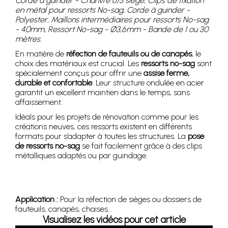
Corde à guinder - Chanvre 6/3 siège
,
Clips de fixation
en métal pour ressorts No-sag
,
Corde à guinder -
Polyester
,
Maillons intermédiaires pour ressorts No-sag
- 40mm
,
Ressort No-sag - Ø3,6mm - Bande de 1 ou 30
mètres
.
En matière de
réfection de fauteuils ou de canapés
, le
choix des matériaux est crucial. Les
ressorts no-sag
sont
spécialement conçus pour offrir une
assise ferme,
durable et confortable
. Leur structure ondulée en acier
garantit un excellent maintien dans le temps, sans
affaissement.
Idéals pour les projets de rénovation comme pour les
créations neuves, ces ressorts existent en différents
formats pour s’adapter à toutes les structures. La
pose
de ressorts no-sag
se fait facilement grâce à des clips
métalliques adaptés ou par guindage.
Application :
Pour la réfection de sièges ou dossiers de
fauteuils, canapés, chaises...
Visualisez les vidéos pour cet article