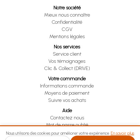
Notre société
Mieux nous connaître
Confidentialité
CGV
Mentions légales
Nos services
Service client
Vos témoignages
Clic & Collect (DRIVE)
Votre commande
Informations commande
Moyens de paiement
Suivre vos achats
Aide
Contactez nous
Mot de passe oublié
Je me rétracte
Nous utilisons des cookies pour améliorer votre expérience.
En savoir plus