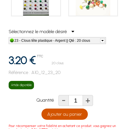
Sélectionnez le modèle désiré
23 - Clous tête plastique - Argent || Qté : 20 clous
3.20 €
TTC
20 clous
Référence :
A10_12_23_20
Article disponible
-
+
Quantité
Ajouter au panier
Pour récompenser votre fidélité en achetant ce produit, vous gagnez un