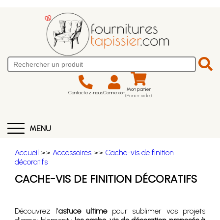
Mon panier
Contactez-nous
Connexion
(Panier vide)
MENU
Accueil
>>
Accessoires
>>
Cache-vis de finition
décoratifs
CACHE-VIS DE FINITION DÉCORATIFS
Découvrez l'
astuce ultime
pour sublimer vos projets