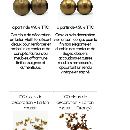
à partir de 4.90 € TTC
à partir de 4.50 € TTC
Ces clous de décoration
Ces clous de décoration
en laiton vieilli foncé sont
vieil or sont conçus pour la
idéaux pour renforcer et
finition élégante et
embellir les contours de
durable des contours de
canapés, fauteuils ou
sièges, dossiers,
meubles, offrant une
accoudoirs et autres
finition soignée et
meubles rembourrés,
authentique.
apportant un rendu
vintage et soigné.
100 clous de
100 clous de
décoration - Laiton
décoration - Laiton
massif
massif - Orangé