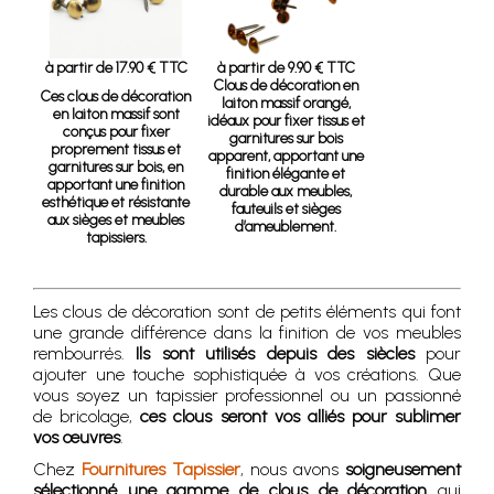
à partir de 17.90 € TTC
à partir de 9.90 € TTC
Clous de décoration en
Ces clous de décoration
laiton massif orangé,
en laiton massif sont
idéaux pour fixer tissus et
conçus pour fixer
garnitures sur bois
proprement tissus et
apparent, apportant une
garnitures sur bois, en
finition élégante et
apportant une finition
durable aux meubles,
esthétique et résistante
fauteuils et sièges
aux sièges et meubles
d’ameublement.
tapissiers.
Les clous de décoration sont de petits éléments qui font
une grande différence dans la finition de vos meubles
rembourrés.
Ils sont utilisés depuis des siècles
pour
ajouter une touche sophistiquée à vos créations. Que
vous soyez un tapissier professionnel ou un passionné
de bricolage,
ces clous seront vos alliés pour sublimer
vos œuvres
.
Chez
Fournitures Tapissier
, nous avons
soigneusement
sélectionné une gamme de clous de décoration
qui