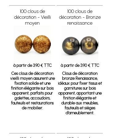
100 clous de
100 clous de
décoration - Vieilli
décoration - Bronze
moyen
renaissance
à partir de 3.90 € TTC
à partir de 3.90 € TTC
Ces clous de décoration
Clous de décoration
vieilli moyen assurent une
bronze Renaissance,
fixation solide et une
idéaux pour fixer tissus et
finition élégante sur bois
garnitures sur bois
apparent, parfaits pour
apparent, apportant une
galettes, accoudoirs,
finition élégante et
fauteuils et restaurations
durable aux meubles,
de mobilier.
fauteuils et sièges
d’ameublement.