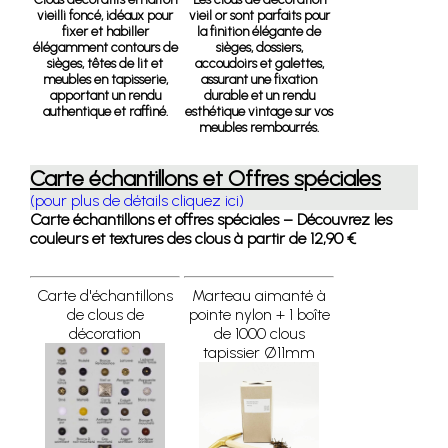
vieilli foncé, idéaux pour
vieil or sont parfaits pour
fixer et habiller
la finition élégante de
élégamment contours de
sièges, dossiers,
sièges, têtes de lit et
accoudoirs et galettes,
meubles en tapisserie,
assurant une fixation
apportant un rendu
durable et un rendu
authentique et raffiné.
esthétique vintage sur vos
meubles rembourrés.
Carte échantillons et Offres spéciales
(pour plus de détails cliquez ici)
Carte échantillons et offres spéciales – Découvrez les
couleurs et textures des clous à partir de 12,90 €
Carte d'échantillons
Marteau aimanté à
de clous de
pointe nylon + 1 boîte
décoration
de 1000 clous
tapissier Ø11mm