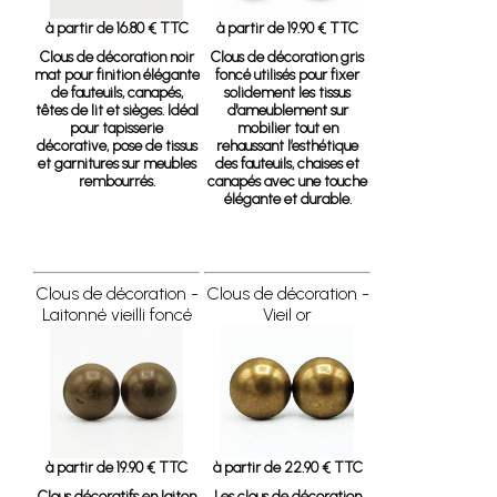
à partir de 16.80 € TTC
à partir de 19.90 € TTC
Clous de décoration noir
Clous de décoration gris
mat pour finition élégante
foncé
utilisés pour fixer
de fauteuils, canapés,
solidement les tissus
têtes de lit et sièges. Idéal
d'ameublement sur
pour tapisserie
mobilier tout en
décorative, pose de tissus
rehaussant l’esthétique
et garnitures sur meubles
des fauteuils, chaises et
rembourrés.
canapés avec une touche
élégante et durable.
Clous de décoration -
Clous de décoration -
Laitonné vieilli foncé
Vieil or
à partir de 19.90 € TTC
à partir de 22.90 € TTC
Clous décoratifs en laiton
Les clous de décoration