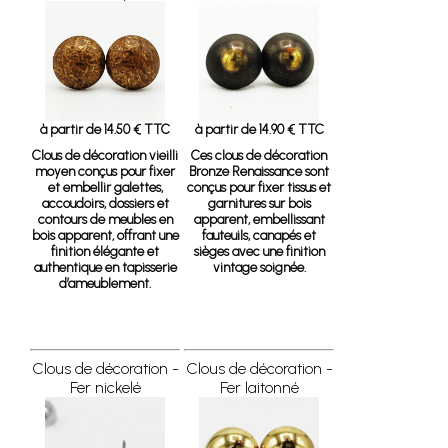
à partir de 14.50 € TTC
à partir de 14.90 € TTC
Clous de décoration vieilli
Ces clous de décoration
moyen
conçus pour fixer
Bronze Renaissance sont
et embellir galettes,
conçus pour fixer tissus et
accoudoirs, dossiers et
garnitures sur bois
contours de meubles en
apparent, embellissant
bois apparent, offrant une
fauteuils, canapés et
finition élégante et
sièges avec une finition
authentique en tapisserie
vintage soignée.
d’ameublement.
Clous de décoration -
Clous de décoration -
Fer nickelé
Fer laitonné