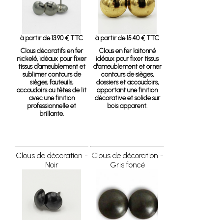
à partir de 13.90 € TTC
à partir de 15.40 € TTC
Clous décoratifs en fer
Clous en fer laitonné
nickelé, idéaux pour fixer
idéaux pour fixer tissus
tissus d’ameublement et
d'ameublement et orner
sublimer contours de
contours de sièges,
sièges, fauteuils,
dossiers et accoudoirs,
accoudoirs ou têtes de lit
apportant une finition
avec une finition
décorative et solide sur
professionnelle et
bois apparent.
brillante.
Clous de décoration -
Clous de décoration -
Noir
Gris foncé