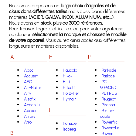
Nous vous proposons un
large choix d'agrafes et de
clous dans différentes tailles
mais aussi dans différentes
matières
(ACIER, GALVA, INOX, ALUMINIUM, etc...).
Nous avons en
stock plus de 3000 références.
Pour trouver l'agrafe et /ou le clou pour votre agrafeuse
ou cloueur
sélectionnez la marque et choissez le modèle
de votre appareil.
Vous aurez ainsi accès aux différentes
longueurs et matières disponibles.
A
H
P
Abac
Haubold
Parkside
Accuset
Hikoki
Paslode
AEG
Hilti
PC-
Air-Nailer
Hitachi
90980BD
Airy
Holz-Her
PETRUS
Alsafix
Hymair
Peugeot
Apach-Lu
Piranha
I
Apexon
Porter-
Arrow
cable
Atro
Powerfix
Ironside
Powerplus
Isaberg
B
Powers