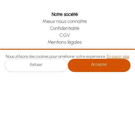
Notre société
Mieux nous connaître
Confidentialité
CGV
Mentions légales
Nos services
Nous utilisons des cookies pour améliorer votre expérience.
En savoir plus
Service client
Accepter
Refuser
Vos témoignages
Clic & Collect (DRIVE)
Votre commande
Informations commande
Moyens de paiement
Suivre vos achats
Aide
Contactez nous
Mot de passe oublié
Je me rétracte