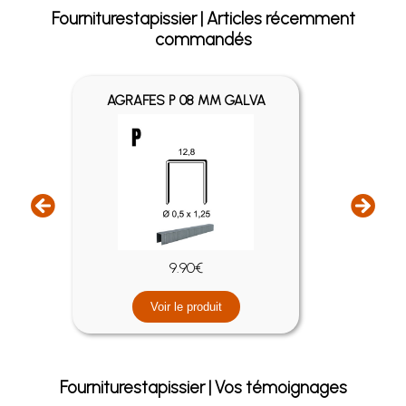
Fourniturestapissier | Articles récemment
commandés
A
AGRAFES P 08 MM GALVA
9.90€
Voir le produit
Fourniturestapissier | Vos témoignages