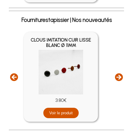
Fourniturestapissier | Nos nouveautés
CLOUS IMITATION CUIR LISSE
CLO
BLANC Ø 11MM
3.80€
Voir le produit