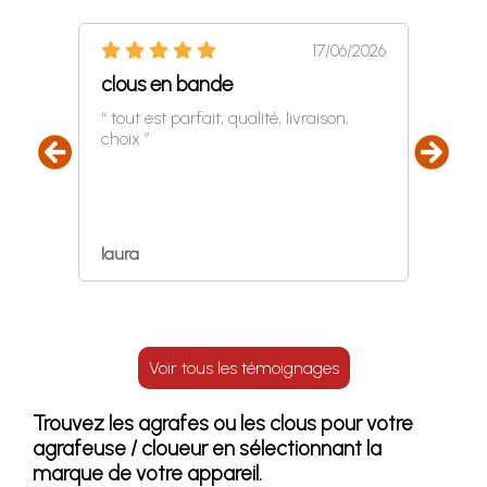
17/06/2026
clous en bande
Parfa
4/2026
“ tout est parfait, qualité, livraison,
“ Tou
choix ”
et liv
a dire
laura
Maril
Voir tous les témoignages
Trouvez les agrafes ou les clous pour votre
agrafeuse / cloueur en sélectionnant la
marque de votre appareil.