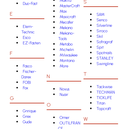
Makita
S
Duo-Fast
MasterCraft
Max
E
SAM
Maxicraft
Senco
Mecafer
Silverline
Elem-
Mekano
Siroco
Technic
Mekano-
Skil
Esco
Tools
Sofragraf
EZ-Fasten
Metabo
Spit
Michelin
F
Spotnails
Milwaukee
STANLEY
Montana
Swingline
Fasco
More
Fischer-
T
N
Darex
FOBI
Tackwise
Fox
Novus
TECHMAN
Nuair
G
TICKLIFE
Titan
O
Topcraft
Gnrique
Grex
Omer
W
Gude
OUTILFRAN
CE