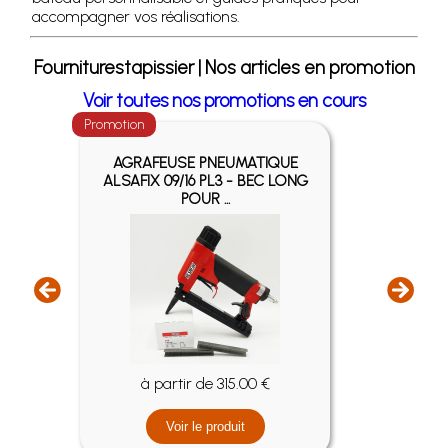
accompagner vos réalisations.
Fourniturestapissier | Nos articles en promotion
Voir toutes nos promotions en cours
Promotion
Promotio
AGRAFEUSE PNEUMATIQUE
AGR
ALSAFIX 09/16 PL3 - BEC LONG
ALSA
POUR ...
à partir de 315.00 €
Voir le produit