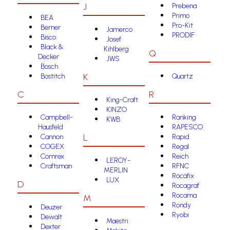
J
Prebena
Primo
BEA
Pro-Kit
Berner
Jamerco
PRODIF
Bisco
Josef
Black &
Kihlberg
Q
Decker
JWS
Bosch
K
Bostitch
Quartz
C
R
King-Craft
KINZO
Campbell-
Ranking
KWB
Hausfeld
RAPESCO
L
Cannon
Rapid
COGEX
Regal
Comrex
Reich
LEROY-
Craftsman
RFNC
MERLIN
Rocafix
LUX
D
Rocagraf
Rocama
M
Rondy
Deuzer
Ryobi
Dewalt
Maestri
Dexter