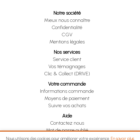
Notre société
Mieux nous connaître
Confidentialité
CGV
Mentions légales
Nos services
Service client
Vos témoignages
Clic & Collect (DRIVE)
Votre commande
Informations commande
Moyens de paiement
Suivre vos achats
Aide
Contactez nous
Mot de passe oublié
Je me rétracte
Nous utilisons des cookies pour améliorer votre expérience.
En savoir plus