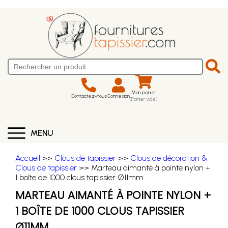
Mon panier
Contactez-nous
Connexion
(Panier vide)
MENU
Accueil
>>
Clous de tapissier
>>
Clous de décoration &
Clous de tapissier
>> Marteau aimanté à pointe nylon +
1 boîte de 1000 clous tapissier Ø11mm
MARTEAU AIMANTÉ À POINTE NYLON +
1 BOÎTE DE 1000 CLOUS TAPISSIER
Ø11MM