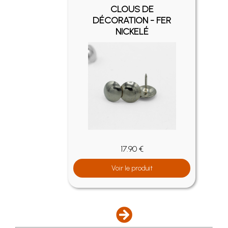
CLOUS DE
FER
DÉCORATION - FER
NICKELÉ
17.90 €
Voir le produit