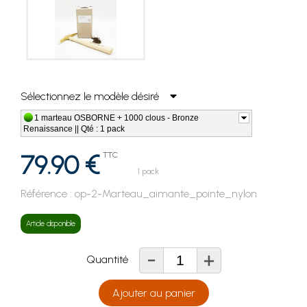
Sélectionnez le modèle désiré
1 marteau OSBORNE + 1000 clous - Bronze
Renaissance || Qté : 1 pack
79.90 €
TTC
1 pack
Référence :
op-2-Marteau_aimante_pointe_nylon
Article disponible
-
+
Quantité
Ajouter au panier