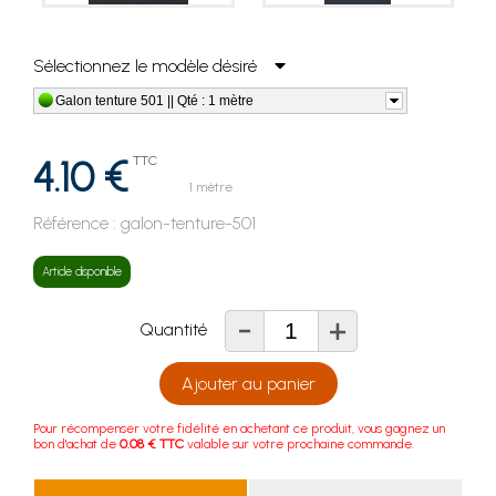
Sélectionnez le modèle désiré
Galon tenture 501 || Qté : 1 mètre
4.10 €
TTC
1 mètre
Référence :
galon-tenture-501
Article disponible
-
+
Quantité
Ajouter au panier
Pour récompenser votre fidélité en achetant ce produit, vous gagnez un
bon d'achat de
0.08 € TTC
valable sur votre prochaine commande.