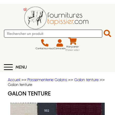
Mon panier
Contactez-nous
Connexion
(Panier vide)
MENU
Accueil
>>
Passementerie Galons
>>
Galon tenture
>>
Galon tenture
GALON TENTURE