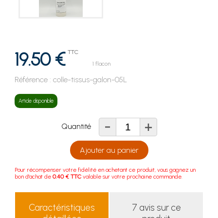
19.50 €
TTC
1 flacon
Référence :
colle-tissus-galon-05L
Article disponible
-
+
Quantité
Ajouter au panier
Pour récompenser votre fidélité en achetant ce produit, vous gagnez un
bon d'achat de
0.40 € TTC
valable sur votre prochaine commande.
Caractéristiques
7 avis sur ce