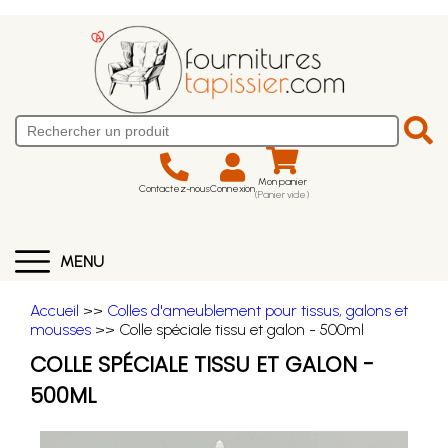
Mon panier
Contactez-nous
Connexion
(Panier vide)
MENU
Accueil
>>
Colles d'ameublement pour tissus, galons et
mousses
>> Colle spéciale tissu et galon - 500ml
COLLE SPÉCIALE TISSU ET GALON -
500ML