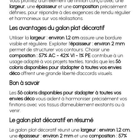
Vous profitez d’un élément de finition conçu avec une
largeur
, une
épaisseur
et une
composition
précisément
définies, pour répondre à des exigences de rendu régulier
et harmonieux sur vos réalisations.
Les avantages du galon plat décoratif
Utiliser la
largeur : environ 1,2 cm
assure une bordure
visible et régulière. Exploiter l’
épaisseur : environ 2 mm
permet de structurer vos contours. Choisir une
composition : 57% AC - 42% VI - 1% PE
contribue à un
usage adapté à vos projets textiles, tandis que les
56
coloris disponibles pour s’adapter à toutes vos envies
déco
offrent une grande liberté d’accords visuels.
Bon à savoir
Les
56 coloris disponibles pour s’adapter à toutes vos
envies déco
vous aident à harmoniser précisément vos
finitions avec vos tissus d’ameublement existants ou à
venir.
Le galon plat décoratif en résumé
Le galon plat décoratif réunit une
largeur : environ 1,2 cm
,
une
épaisseur : environ 2 mm
et une
composition : 57%