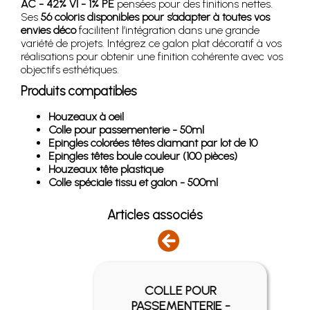
AC - 42% VI - 1% PE
pensées pour des finitions nettes.
Ses
56 coloris disponibles pour s’adapter à toutes vos
envies déco
facilitent l’intégration dans une grande
variété de projets. Intégrez ce galon plat décoratif à vos
réalisations pour obtenir une finition cohérente avec vos
objectifs esthétiques.
Produits compatibles
Houzeaux à oeil
Colle pour passementerie - 50ml
Epingles colorées têtes diamant par lot de 10
Epingles têtes boule couleur (100 pièces)
Houzeaux tête plastique
Colle spéciale tissu et galon - 500ml
Articles associés
COLLE POUR
EIL
PASSEMENTERIE -