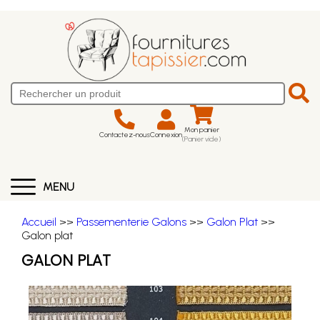
Mon panier
Contactez-nous
Connexion
(Panier vide)
MENU
Accueil
>>
Passementerie Galons
>>
Galon Plat
>>
Galon plat
GALON PLAT