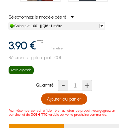
Sélectionnez le modèle désiré
Galon plat 1001 || Qté : 1 mètre
3.90 €
TTC
1 mètre
Référence :
galon-plat-1001
Article disponible
-
+
Quantité
Ajouter au panier
Pour récompenser votre fidélité en achetant ce produit, vous gagnez un
bon d'achat de
0.08 € TTC
valable sur votre prochaine commande.