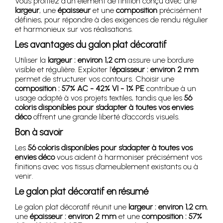
Vous profitez d’un élément de finition conçu avec une
largeur
, une
épaisseur
et une
composition
précisément
définies, pour répondre à des exigences de rendu régulier
et harmonieux sur vos réalisations.
Les avantages du galon plat décoratif
Utiliser la
largeur : environ 1,2 cm
assure une bordure
visible et régulière. Exploiter l’
épaisseur : environ 2 mm
permet de structurer vos contours. Choisir une
composition : 57% AC - 42% VI - 1% PE
contribue à un
usage adapté à vos projets textiles, tandis que les
56
coloris disponibles pour s’adapter à toutes vos envies
déco
offrent une grande liberté d’accords visuels.
Bon à savoir
Les
56 coloris disponibles pour s’adapter à toutes vos
envies déco
vous aident à harmoniser précisément vos
finitions avec vos tissus d’ameublement existants ou à
venir.
Le galon plat décoratif en résumé
Le galon plat décoratif réunit une
largeur : environ 1,2 cm
,
une
épaisseur : environ 2 mm
et une
composition : 57%