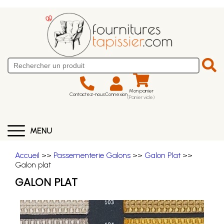
Mon panier
Contactez-nous
Connexion
(Panier vide)
MENU
Accueil
>>
Passementerie Galons
>>
Galon Plat
>>
Galon plat
GALON PLAT