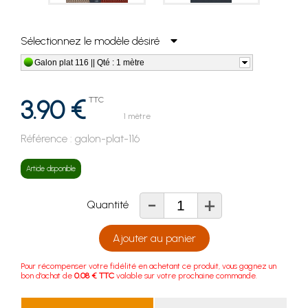
Sélectionnez le modèle désiré
Galon plat 116 || Qté : 1 mètre
3.90 €
TTC
1 mètre
Référence :
galon-plat-116
Article disponible
-
+
Quantité
Ajouter au panier
Pour récompenser votre fidélité en achetant ce produit, vous gagnez un
bon d'achat de
0.08 € TTC
valable sur votre prochaine commande.