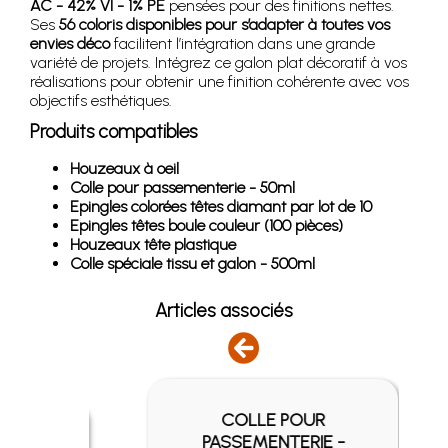
AC - 42% VI - 1% PE
pensées pour des finitions nettes.
Ses
56 coloris disponibles pour s’adapter à toutes vos
envies déco
facilitent l’intégration dans une grande
variété de projets. Intégrez ce galon plat décoratif à vos
réalisations pour obtenir une finition cohérente avec vos
objectifs esthétiques.
Produits compatibles
Houzeaux à oeil
Colle pour passementerie - 50ml
Epingles colorées têtes diamant par lot de 10
Epingles têtes boule couleur (100 pièces)
Houzeaux tête plastique
Colle spéciale tissu et galon - 500ml
Articles associés
COLLE POUR
EIL
PASSEMENTERIE -