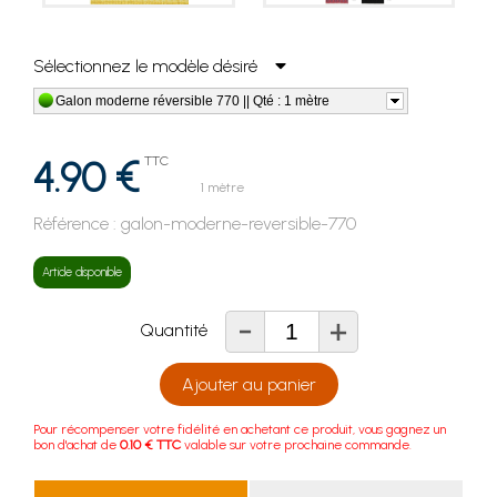
Sélectionnez le modèle désiré
Galon moderne réversible 770 || Qté : 1 mètre
4.90 €
TTC
1 mètre
Référence :
galon-moderne-reversible-770
Article disponible
-
+
Quantité
Ajouter au panier
Pour récompenser votre fidélité en achetant ce produit, vous gagnez un
bon d'achat de
0.10 € TTC
valable sur votre prochaine commande.