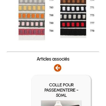
Articles associés
COLLE POUR
EIL
PASSEMENTERIE -
50ML