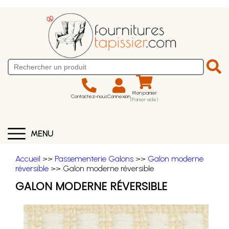
Mon panier
Contactez-nous
Connexion
(Panier vide)
MENU
Accueil
>>
Passementerie Galons
>>
Galon moderne
réversible
>> Galon moderne réversible
GALON MODERNE RÉVERSIBLE