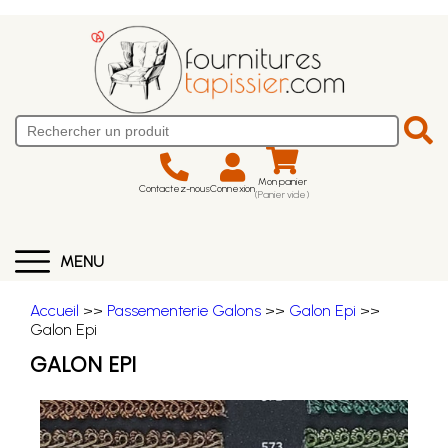
Mon panier
Contactez-nous
Connexion
(Panier vide)
MENU
Accueil
>>
Passementerie Galons
>>
Galon Epi
>>
Galon Epi
GALON EPI