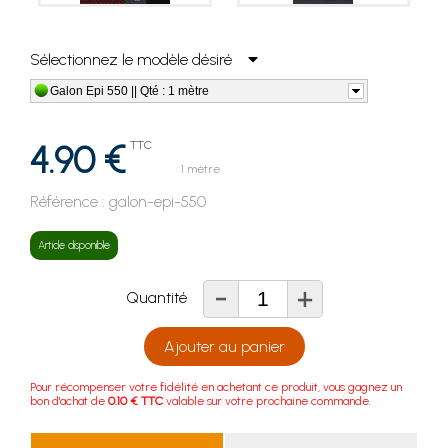
Sélectionnez le modèle désiré
Galon Epi 550 || Qté : 1 mètre
4.90 €
TTC
1 mètre
Référence :
galon-epi-550
Article disponible
-
+
Quantité
Ajouter au panier
Pour récompenser votre fidélité en achetant ce produit, vous gagnez un
bon d'achat de
0.10 € TTC
valable sur votre prochaine commande.