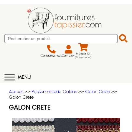
Mon panier
Contactez-nous
Connexion
(Panier vide)
MENU
Accueil
>>
Passementerie Galons
>>
Galon Crete
>>
Galon Crete
GALON CRETE