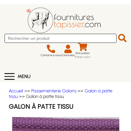
Mon panier
Contactez-nous
Connexion
(Panier vide)
MENU
Accueil
>>
Passementerie Galons
>>
Galon à patte
tissu
>> Galon à patte tissu
GALON À PATTE TISSU