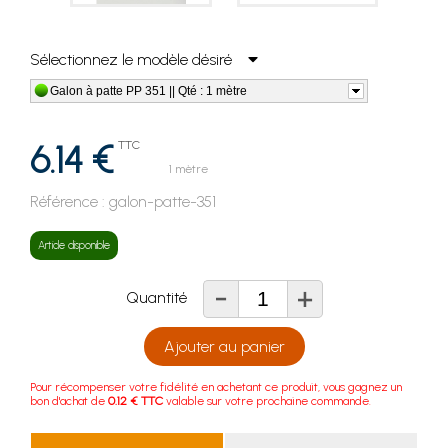
Sélectionnez le modèle désiré
Galon à patte PP 351 || Qté : 1 mètre
6.14 €
TTC
1 mètre
Référence :
galon-patte-351
Article disponible
-
+
Quantité
Ajouter au panier
Pour récompenser votre fidélité en achetant ce produit, vous gagnez un
bon d'achat de
0.12 € TTC
valable sur votre prochaine commande.