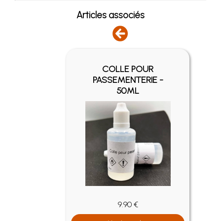
Articles associés
COLLE POUR
EIL
PASSEMENTERIE -
50ML
9.90 €