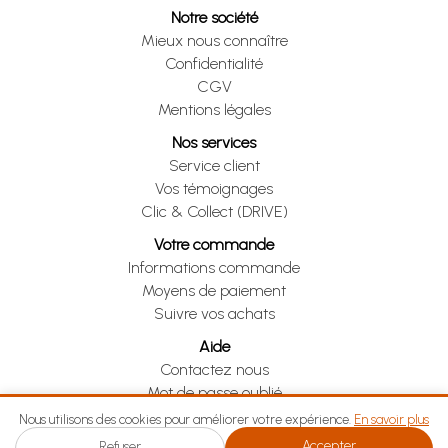
Notre société
Mieux nous connaître
Confidentialité
CGV
Mentions légales
Nos services
Service client
Vos témoignages
Clic & Collect (DRIVE)
Votre commande
Informations commande
Moyens de paiement
Suivre vos achats
Aide
Contactez nous
Mot de passe oublié
Je me rétracte
Nous utilisons des cookies pour améliorer votre expérience.
En savoir plus
Accepter
Refuser