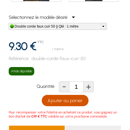
Sélectionnez le modèle désiré
Double corde faux cuir 50 || Qté : 1 mètre
9.30 €
TTC
1 mètre
Référence :
double-corde-faux-cuir-50
Article disponible
-
+
Quantité
Ajouter au panier
Pour récompenser votre fidélité en achetant ce produit, vous gagnez un
bon d'achat de
0.19 € TTC
valable sur votre prochaine commande.