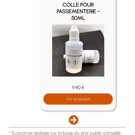
COLLE POUR
EIL
PASSEMENTERIE -
50ML
9.90 €
Voir le produit
* Economie réalisée sur la base du prix public conseillé