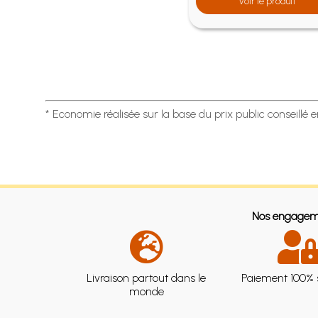
Voir le produit
roduit
* Economie réalisée sur la base du prix public conseillé 
Nos engagem
Livraison partout dans le
Paiement 100% 
monde