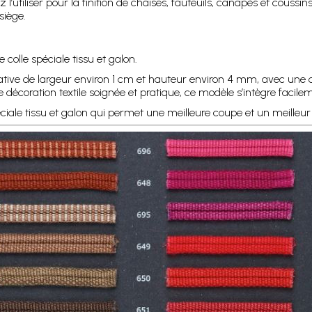
 l’utiliser pour la finition de chaises, fauteuils, canapés et coussi
siège.
e colle spéciale tissu et galon.
ative de largeur environ 1 cm et hauteur environ 4 mm, avec une 
e décoration textile soignée et pratique, ce modèle s’intègre facile
éciale tissu et galon qui permet une meilleure coupe et un meilleur 