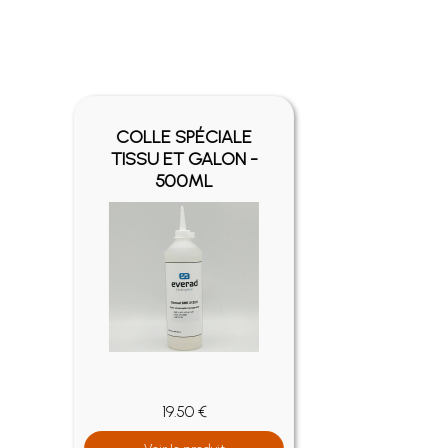
COLLE SPÉCIALE
TISSU ET GALON -
HO
500ML
19.50 €