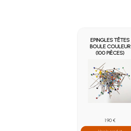
LES
EPINGLES TÊTES
 TÊTES
BOULE COULEUR
PAR LOT
(100 PIÈCES)
10
1.90 €
 €