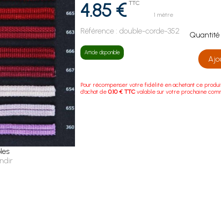
4.85 €
TTC
1 mètre
Référence :
double-corde-352
Quanti
Article disponible
Ajo
Pour récompenser votre fidélité en achetant ce produi
d'achat de
0.10 € TTC
valable sur votre prochaine co
les
ndir