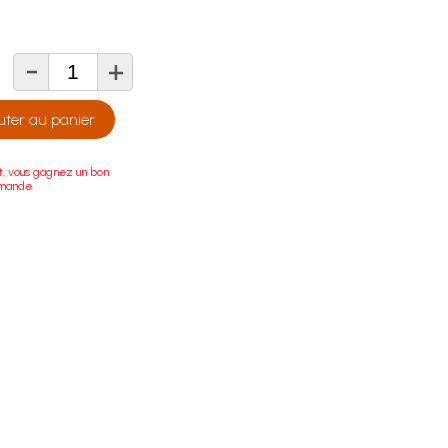
-
+
té
uter au panier
t, vous gagnez un bon
mmande.