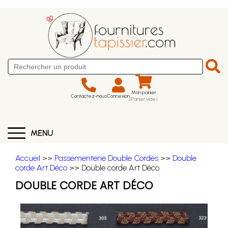
Mon panier
Contactez-nous
Connexion
(Panier vide)
MENU
Accueil
>>
Passementerie Double Cordes
>>
Double
corde Art Déco
>> Double corde Art Déco
DOUBLE CORDE ART DÉCO