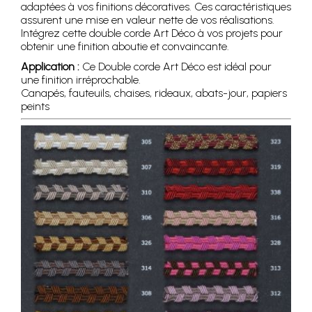
adaptées à vos finitions décoratives. Ces caractéristiques
assurent une mise en valeur nette de vos réalisations.
Intégrez cette double corde Art Déco à vos projets pour
obtenir une finition aboutie et convaincante.
Application :
Ce Double corde Art Déco est idéal pour
une finition irréprochable.
Canapés, fauteuils, chaises, rideaux, abats-jour, papiers
peints