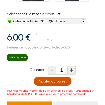
Sélectionnez le modèle désiré
Double corde Art Déco 305 || Qté : 1 mètre
6.00 €
TTC
1 mètre
Référence :
double-corde-art-deco-305
Article disponible
-
+
Quantité
Ajouter au panier
Pour récompenser votre fidélité en achetant ce produit, vous gagnez un
bon d'achat de
0.12 € TTC
valable sur votre prochaine commande.