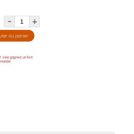
-
+
té
uter au panier
t, vous gagnez un bon
mmande.