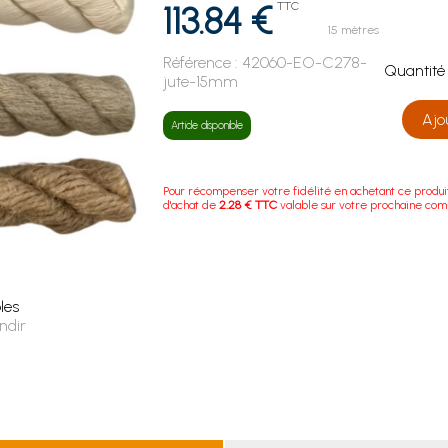
113.84 €
TTC
15 mètres
Référence :
42060-EO-C278-
Quanti
jute-15mm
Ajo
Article disponible
Pour récompenser votre fidélité en achetant ce produi
d'achat de
2.28 € TTC
valable sur votre prochaine co
les
ndir