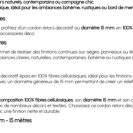
décors naturels, contemporains ou campagne chic.
ntique, idéal pour les ambiances bohème, rustiques ou bord de mer
res
profitez d’un cordon retors décoratif au
diamètre 15 mm
, en
100% 
t accessoires déco.
res
met de réaliser des finitions continues sur sièges, panneaux ou tê
ances claires, naturelles, contemporaines, bohème ou rustiques 
ratif épais en 100% fibres cellulosiques, idéal pour les finitions 
avec un diamètre généreux de 15 mm permettant de créer un relief
composition 100% fibres cellulosiques
, son
diamètre 15 mm
et son a
vec de nombreux décors et textiles. Choisissez ce cordon retors déco
ne finition nette et durable.
m - 15 mètres