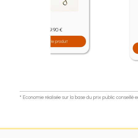
1.90 €
 €
Voir le produit
roduit
* Economie réalisée sur la base du prix public conseillé 