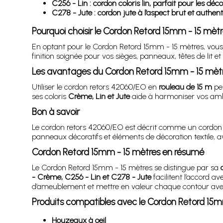
C256 - Lin : cordon coloris lin, parfait pour les 
C278 - Jute : cordon jute à l’aspect brut et authe
Pourquoi choisir le Cordon Retord 15mm - 15 mèt
En optant pour le Cordon Retord 15mm - 15 mètres, vous 
finition soignée pour vos sièges, panneaux, têtes de lit e
Les avantages du Cordon Retord 15mm - 15 mèt
Utiliser le cordon retors 42060/EO en
rouleau de 15 m
per
ses coloris
Crème, Lin et Jute
aide à harmoniser vos ambi
Bon à savoir
Le cordon retors 42060/EO est décrit comme un cordon déco
panneaux décoratifs et éléments de décoration textile, 
Cordon Retord 15mm - 15 mètres en résumé
Le Cordon Retord 15mm - 15 mètres se distingue par sa
- Crème, C256 - Lin et C278 - Jute
facilitent l’accord a
d’ameublement et mettre en valeur chaque contour avec u
Produits compatibles avec le Cordon Retord 15m
Houzeaux à oeil