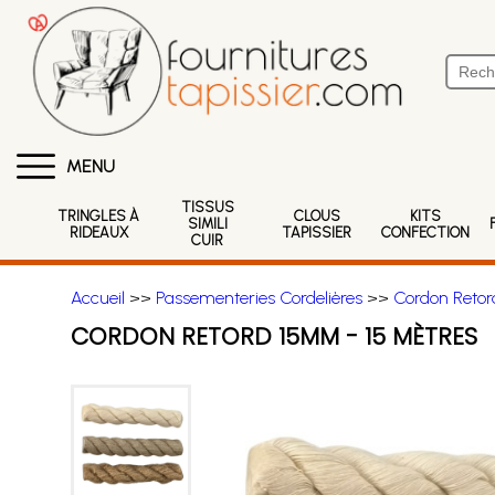
MENU
TISSUS
TRINGLES À
CLOUS
KITS
SIMILI
RIDEAUX
TAPISSIER
CONFECTION
CUIR
Accueil
>>
Passementeries Cordelières
>>
Cordon Retor
CORDON RETORD 15MM - 15 MÈTRES