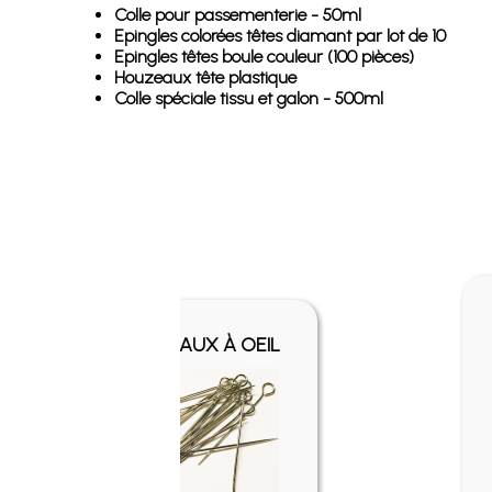
Colle pour passementerie - 50ml
Epingles colorées têtes diamant par lot de 10
Epingles têtes boule couleur (100 pièces)
Houzeaux tête plastique
Colle spéciale tissu et galon - 500ml
LES
EPINGLES TÊTES
 TÊTES
BOULE COULEUR
PAR LOT
(100 PIÈCES)
10