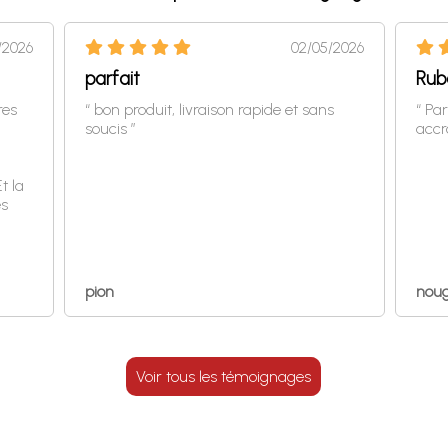
/2026
02/05/2026
parfait
Rub
res
“ bon produit, livraison rapide et sans
“ Pa
soucis ”
accr
t la
es
pion
nou
Voir tous les témoignages