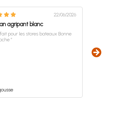
22/06/2026
an agripant blanc
Bonne qualité
rfait pour les stores bateaux Bonne
“ Bonne qualité mais
oche ”
trop large pour des as
40 cm. ”
gousse
isabellemartz