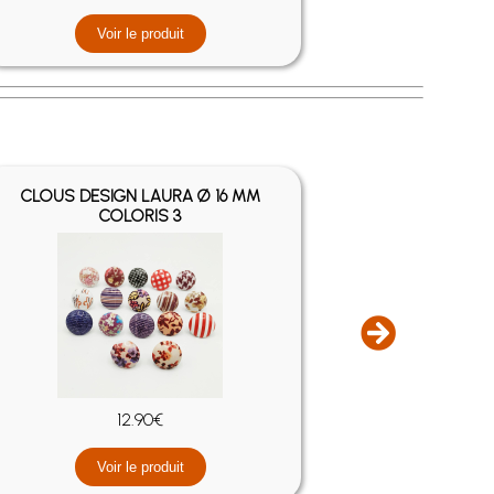
Voir le produit
V
CLOUS DESIGN LAURA Ø 16 MM
CLOUS DES
COLORIS 3
12.90€
Voir le produit
V