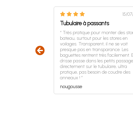
15/07
Tubulaire à passants
01/07/2026
“ Très pratique pour monter des sto
bateau, surtout pour les stores en
voilages. Transparent, il ne se voit
de finition. Attention
presque pas en transparance. Les
 en place. Il faut les
baguettes rentrent très facilement. E
inon ils se tordent ce
drisse passe dans les petits passag
s mal de déchet... ”
directement sur le tubulaire, ultra
pratique, pas besoin de coudre des
anneaux ! ”
nougousse