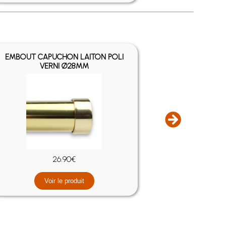
EMBOUT CAPUCHON LAITON POLI
23 - CLOU
VERNI Ø28MM
26.90€
9
Voir le produit
V