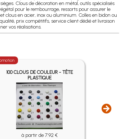
ièges. Clous de décoration en métal, outils spécialisés
gétal pour le rembourrage, ressorts pour assurer le
t clous en acier, inox ou aluminium. Colles en bidon ou
té, prix compétitifs, service client dédié et livraison
r vos réalisations.
omotion
Promotion
100 CLOUS DE COULEUR - TÊTE
20 CLOUS 
PLASTIQUE
à partir de 7.92 €
à pa