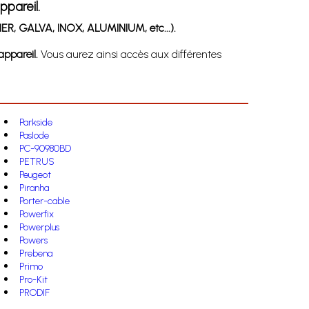
ppareil.
ER, GALVA, INOX, ALUMINIUM, etc...).
ppareil.
Vous aurez ainsi accès aux différentes
Parkside
Paslode
PC-90980BD
PETRUS
Peugeot
Piranha
Porter-cable
Powerfix
Powerplus
Powers
Prebena
Primo
Pro-Kit
PRODIF