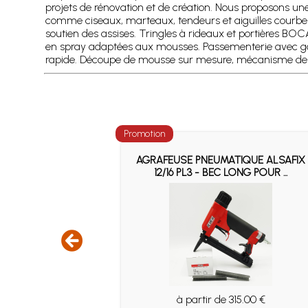
projets de rénovation et de création. Nous proposons une
comme ciseaux, marteaux, tendeurs et aiguilles courbes
soutien des assises. Tringles à rideaux et portières BO
en spray adaptées aux mousses. Passementerie avec galons
rapide. Découpe de mousse sur mesure, mécanisme de st
Promotion
QUE ALSAFIX
AGRAFEUSE PNEUMATIQUE ALSAFIX
NG POUR ...
12/16 PL3 - BEC LONG POUR ...
5.00 €
à partir de 315.00 €