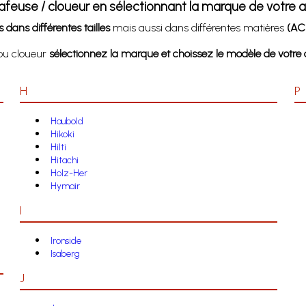
afeuse / cloueur en sélectionnant la marque de votre a
 dans différentes tailles
mais aussi dans différentes matières
(ACI
 ou cloueur
sélectionnez la marque et choissez le modèle de votre a
H
P
Haubold
Hikoki
Hilti
Hitachi
Holz-Her
Hymair
I
Ironside
Isaberg
J