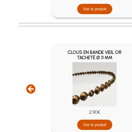
it
Voir le produit
LASTIQUE -
CLOUS EN BANDE VIEIL OR
TACHETÉ Ø 11 MM
2€
2.90€
it
Voir le produit