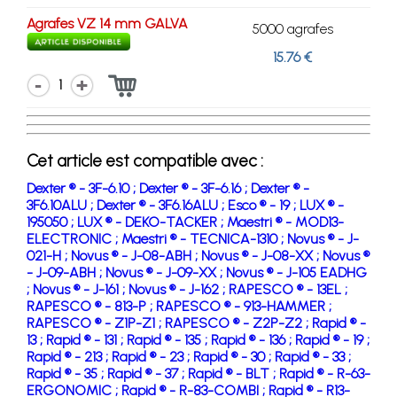
Agrafes VZ 14 mm GALVA
5000 agrafes
15.76 €
1
Cet article est compatible avec :
Dexter ® - 3F-6.10 ;
Dexter ® - 3F-6.16 ;
Dexter ® -
3F6.10ALU ;
Dexter ® - 3F6.16ALU ;
Esco ® - 19 ;
LUX ® -
195050 ;
LUX ® - DEKO-TACKER ;
Maestri ® - MOD13-
ELECTRONIC ;
Maestri ® - TECNICA-1310 ;
Novus ® - J-
021-H ;
Novus ® - J-08-ABH ;
Novus ® - J-08-XX ;
Novus ®
- J-09-ABH ;
Novus ® - J-09-XX ;
Novus ® - J-105 EADHG
;
Novus ® - J-161 ;
Novus ® - J-162 ;
RAPESCO ® - 13EL ;
RAPESCO ® - 813-P ;
RAPESCO ® - 913-HAMMER ;
RAPESCO ® - Z1P-Z1 ;
RAPESCO ® - Z2P-Z2 ;
Rapid ® -
13 ;
Rapid ® - 131 ;
Rapid ® - 135 ;
Rapid ® - 136 ;
Rapid ® - 19 ;
Rapid ® - 213 ;
Rapid ® - 23 ;
Rapid ® - 30 ;
Rapid ® - 33 ;
Rapid ® - 35 ;
Rapid ® - 37 ;
Rapid ® - BLT ;
Rapid ® - R-63-
ERGONOMIC ;
Rapid ® - R-83-COMBI ;
Rapid ® - R13-