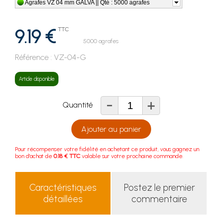
Agrafes VZ 04 mm GALVA || Qté : 5000 agrafes
9.19 €
TTC
5000 agrafes
Référence :
VZ-04-G
Article disponible
-
+
Quantité
Ajouter au panier
Pour récompenser votre fidélité en achetant ce produit, vous gagnez un
bon d'achat de
0.18 € TTC
valable sur votre prochaine commande.
Caractéristiques
Postez le premier
détaillées
commentaire