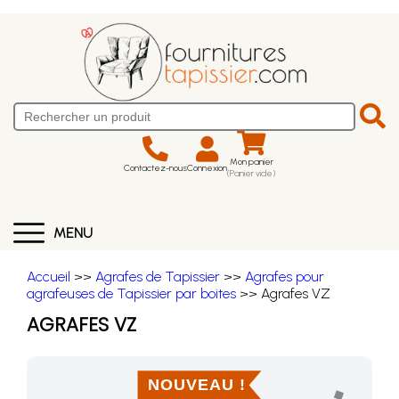
Mon panier
Contactez-nous
Connexion
(Panier vide)
MENU
Accueil
>>
Agrafes de Tapissier
>>
Agrafes pour
agrafeuses de Tapissier par boites
>> Agrafes VZ
AGRAFES VZ
NOUVEAU !