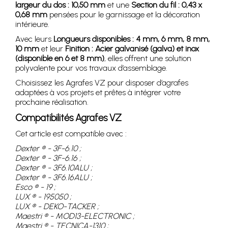
largeur du dos : 10,50 mm
et une
Section du fil : 0,43 x
0,68 mm
pensées pour le garnissage et la décoration
intérieure.
Avec leurs
Longueurs disponibles : 4 mm, 6 mm, 8 mm,
10 mm
et leur
Finition : Acier galvanisé (galva) et inox
(disponible en 6 et 8 mm)
, elles offrent une solution
polyvalente pour vos travaux d’assemblage.
Choisissez les Agrafes VZ pour disposer d’agrafes
adaptées à vos projets et prêtes à intégrer votre
prochaine réalisation.
Compatibilités Agrafes VZ
Cet article est compatible avec :
Dexter ® - 3F-6.10 ;
Dexter ® - 3F-6.16 ;
Dexter ® - 3F6.10ALU ;
Dexter ® - 3F6.16ALU ;
Esco ® - 19 ;
LUX ® - 195050 ;
LUX ® - DEKO-TACKER ;
Maestri ® - MOD13-ELECTRONIC ;
Maestri ® - TECNICA-1310 ;