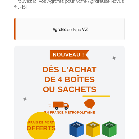
Trouvez ici vos Agrafes pour votre Agrafeuse Novus
® J-161
Agrafes
de type
VZ
NOUVEAU !
DÈS L'ACHAT
DE 4 BOÎTES
OU SACHETS
EN FRANCE MÉTROPOLITAINE
FRAIS DE PORT
OFFERTS