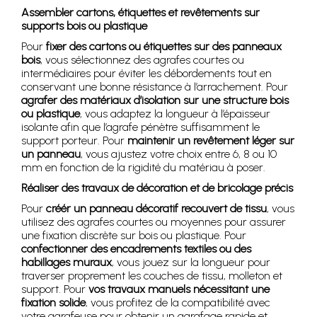
Assembler cartons, étiquettes et revêtements sur
supports bois ou plastique
Pour
fixer des cartons ou étiquettes sur des panneaux
bois
, vous sélectionnez des agrafes courtes ou
intermédiaires pour éviter les débordements tout en
conservant une bonne résistance à l’arrachement. Pour
agrafer des matériaux d’isolation sur une structure bois
ou plastique
, vous adaptez la longueur à l’épaisseur
isolante afin que l’agrafe pénètre suffisamment le
support porteur. Pour
maintenir un revêtement léger sur
un panneau
, vous ajustez votre choix entre 6, 8 ou 10
mm en fonction de la rigidité du matériau à poser.
Réaliser des travaux de décoration et de bricolage précis
Pour
créér un panneau décoratif recouvert de tissu
, vous
utilisez des agrafes courtes ou moyennes pour assurer
une fixation discrète sur bois ou plastique. Pour
confectionner des encadrements textiles ou des
habillages muraux
, vous jouez sur la longueur pour
traverser proprement les couches de tissu, molleton et
support. Pour
vos travaux manuels nécessitant une
fixation solide
, vous profitez de la compatibilité avec
votre agrafeuse pour obtenir un agrafage rapide et