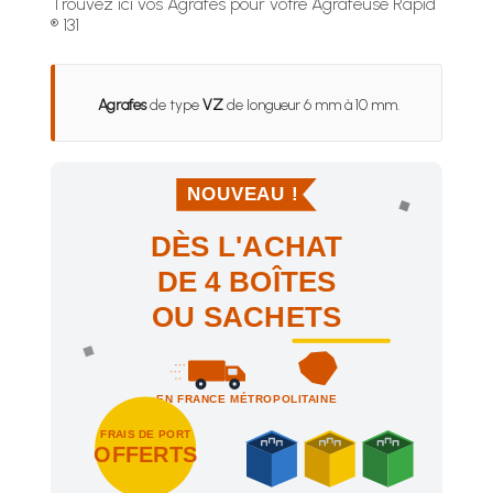
Trouvez ici vos Agrafes pour votre Agrafeuse Rapid
® 131
Agrafes
de type
VZ
de longueur 6 mm à 10 mm.
NOUVEAU !
DÈS L'ACHAT
DE 4 BOÎTES
OU SACHETS
EN FRANCE MÉTROPOLITAINE
FRAIS DE PORT
OFFERTS