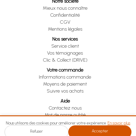
Notre société
Mieux nous connaître
Confidentialité
CGV
Mentions légales
Nos services
Service client
Vos témoignages
Clic & Collect (DRIVE)
Votre commande
Informations commande
Moyens de paiement
Suivre vos achats
Aide
Contactez nous
Mot de passe oublié
Je me rétracte
Nous utilisons des cookies pour améliorer votre expérience.
En savoir plus
Accepter
Refuser