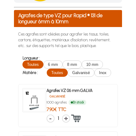
Achetez 4 sachets ou boîtes d'agrafes ou de pointes et nous 
Agrafes de type VZ pour Rapid ® 131 de
longueur 6mm à 10mm
Ces agrafes sont idéales pour agrafer les tissus, toiles,
cartons, étiquettes, matériaux d'isolation, revêtement,
etc... sur des supports tel que le bois, plastique.
Longueur :
Toutes
6 mm
8 mm
10 mm
Matière :
Toutes
Galvanisé
Inox
Agrafes VZ 06 mm GALVA
GALVANISÉ
1000 agrafes
En stock
7.90€ TTC
1