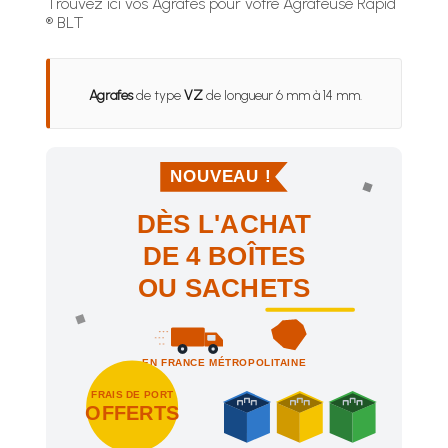
Trouvez ici vos Agrafes pour votre Agrafeuse Rapid
® BLT
Agrafes
de type
VZ
de longueur 6 mm à 14 mm.
NOUVEAU !
DÈS L'ACHAT
DE 4 BOÎTES
OU SACHETS
EN FRANCE MÉTROPOLITAINE
FRAIS DE PORT
OFFERTS