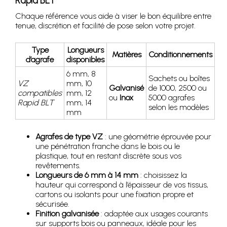
Rapid BLT
Chaque référence vous aide à viser le bon équilibre entre
tenue, discrétion et facilité de pose selon votre projet.
Type
Longueurs
Matières
Conditionnements
d’agrafe
disponibles
6 mm, 8
Sachets ou boîtes
VZ
mm, 10
Galvanisé
de 1000, 2500 ou
compatibles
mm, 12
ou
Inox
5000 agrafes
Rapid BLT
mm, 14
selon les modèles
mm
Agrafes de type VZ
: une géométrie éprouvée pour
une pénétration franche dans le bois ou le
plastique, tout en restant discrète sous vos
revêtements.
Longueurs de 6 mm à 14 mm
: choisissez la
hauteur qui correspond à l’épaisseur de vos tissus,
cartons ou isolants pour une fixation propre et
sécurisée.
Finition galvanisée
: adaptée aux usages courants
sur supports bois ou panneaux, idéale pour les