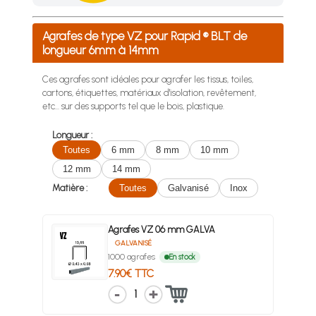
Achetez 4 sachets ou boîtes d'agrafes ou de pointes et nous 
Agrafes de type VZ pour Rapid ® BLT de
longueur 6mm à 14mm
Ces agrafes sont idéales pour agrafer les tissus, toiles,
cartons, étiquettes, matériaux d'isolation, revêtement,
etc... sur des supports tel que le bois, plastique.
Longueur :
Toutes
6 mm
8 mm
10 mm
12 mm
14 mm
Matière :
Toutes
Galvanisé
Inox
Agrafes VZ 06 mm GALVA
GALVANISÉ
1000 agrafes
En stock
7.90€ TTC
1