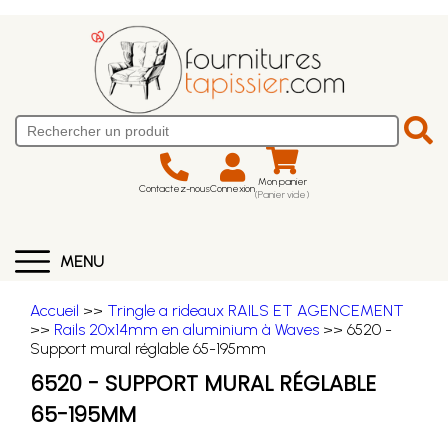
Mon panier
Contactez-nous
Connexion
(Panier vide)
MENU
Accueil
>>
Tringle a rideaux RAILS ET AGENCEMENT
>>
Rails 20x14mm en aluminium à Waves
>> 6520 -
Support mural réglable 65-195mm
6520 - SUPPORT MURAL RÉGLABLE
65-195MM