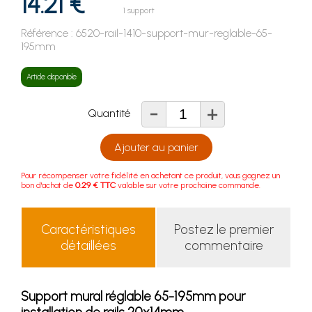
14.21 €
1 support
Référence :
6520-rail-1410-support-mur-reglable-65-
195mm
Article disponible
-
+
Quantité
Ajouter au panier
Pour récompenser votre fidélité en achetant ce produit, vous gagnez un
bon d'achat de
0.29 € TTC
valable sur votre prochaine commande.
Caractéristiques
Postez le premier
détaillées
commentaire
Support mural réglable 65-195mm pour