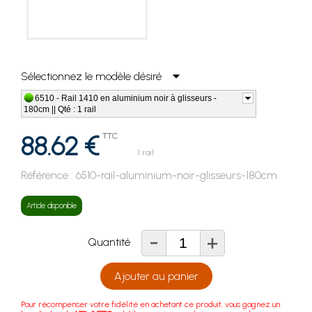
Sélectionnez le modèle désiré
6510 - Rail 1410 en aluminium noir à glisseurs -
180cm || Qté : 1 rail
88.62 €
TTC
1 rail
Référence :
6510-rail-aluminium-noir-glisseurs-180cm
Article disponible
-
+
Quantité
Ajouter au panier
Pour récompenser votre fidélité en achetant ce produit, vous gagnez un