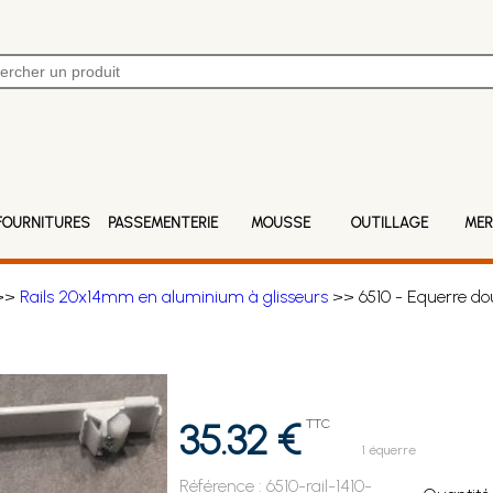
FOURNITURES
PASSEMENTERIE
MOUSSE
OUTILLAGE
MER
>>
Rails 20x14mm en aluminium à glisseurs
>> 6510 - Equerre d
35.32 €
TTC
1 équerre
Référence :
6510-rail-1410-