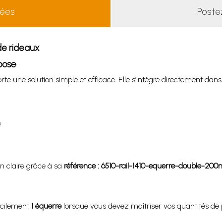
lées
Poste
de rideaux
pose
te une solution simple et efficace. Elle s’intègre directement dans
m
n claire grâce à sa
référence : 6510-rail-1410-equerre-double-20
acilement
1 équerre
lorsque vous devez maîtriser vos quantités de 