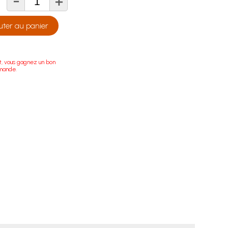
-
+
té
uter au panier
t, vous gagnez un bon
mande.