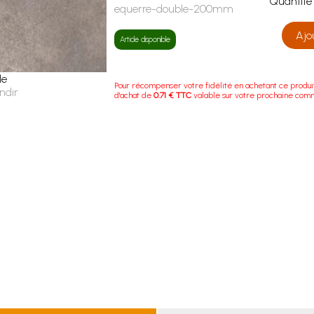
Quanti
equerre-double-200mm
Ajo
Article disponible
le
Pour récompenser votre fidélité en achetant ce produi
ndir
d'achat de
0.71 € TTC
valable sur votre prochaine com