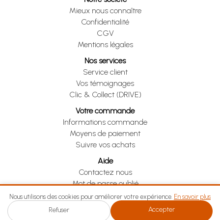
Mieux nous connaître
Confidentialité
CGV
Mentions légales
Nos services
Service client
Vos témoignages
Clic & Collect (DRIVE)
Votre commande
Informations commande
Moyens de paiement
Suivre vos achats
Aide
Contactez nous
Mot de passe oublié
Je me rétracte
Nous utilisons des cookies pour améliorer votre expérience.
En savoir plus
Accepter
Refuser
Je me rétracte