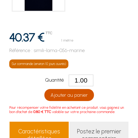
40.37 €
TTC
1 mètre
Référence :
simili-lama-056-marine
Sur commande (environ 10 jours ouvrés)
Quantité
Ajouter au panier
Pour récompenser votre fidélité en achetant ce produit, vous gagnez un
bon d'achat de
0.80 € TTC
valable sur votre prochaine commande.
Caractéristiques
Postez le premier