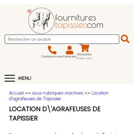
Mon panier
Contactez-nous
Connexion
(Panier vide)
MENU
Accueil
>>
sous-rubriques-inactives
>>
Location
d'agrafeuses de Tapissier
LOCATION D\'AGRAFEUSES DE
TAPISSIER