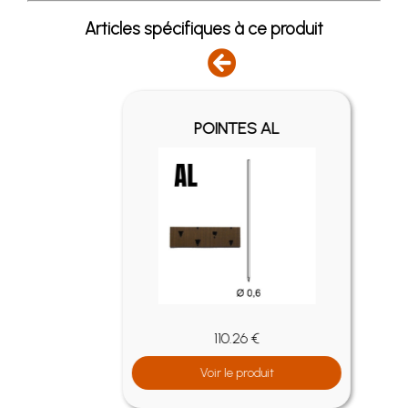
Articles spécifiques à ce produit
1000
POINTES AL
110.26 €
Voir le produit