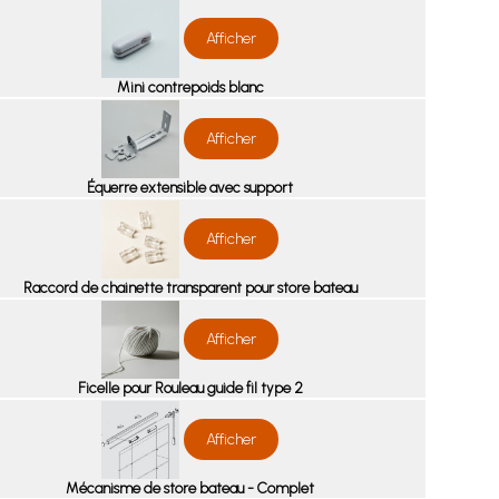
Afficher
Mini contrepoids blanc
Afficher
Équerre extensible avec support
Afficher
Raccord de chainette transparent pour store bateau
Afficher
Ficelle pour Rouleau guide fil type 2
Afficher
Mécanisme de store bateau - Complet