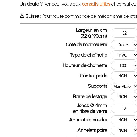
Un doute ?
Rendez-vous aux
conseils utiles
et consultez
⚠️ Suisse
: Pour toute commande de mécanisme de store b
Largeur en cm
(32 à 190cm)
Côté de manœuvre
Type de chaînette
Hauteur de chaînette
Contre-poids
Supports
Barre de lestage
Joncs Ø 4mm
en fibre de verre
Annelets à coudre
Annelets poire