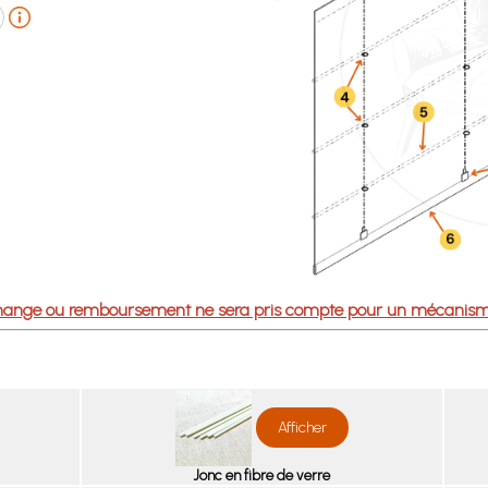
 échange ou remboursement ne sera pris compte pour un mécanism
Afficher
Jonc en fibre de verre