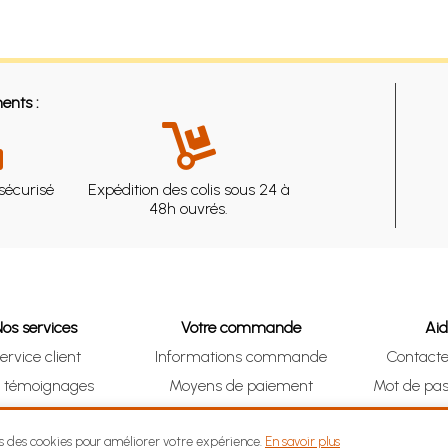
ents :
sécurisé
Expédition des colis sous 24 à
48h ouvrés.
Nos services
Votre commande
Ai
ervice client
Informations commande
Contact
s témoignages
Moyens de paiement
Mot de pas
& Collect (DRIVE)
Suivre vos achats
Je me ré
ns des cookies pour améliorer votre expérience.
En savoir plus