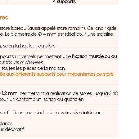
4 supports
ires
 store bateau (aussi appelé store romain). Ce jonc rigide
ore. Le diamètre de Ø 4 mm est idéal pour une stabilité
, selon la hauteur du store.
upports universels permettent une
fixation murale ou au
 sans vis ni chevilles
.
à toutes les pièces de la maison.
ée aux différents supports pour mécanismes de store
Ø 1,2 mm
, permettant la réalisation de stores jusqu’à 3,40
ur un confort d’utilisation au quotidien.
initions pour s’adapter à votre style intérieur :
blancs.
s décoratif.