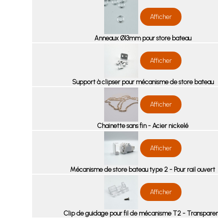
Afficher
Anneaux Ø13mm pour store bateau
Afficher
Support à clipser pour mécanisme de store bateau
Afficher
Chainette sans fin - Acier nickelé
Afficher
Mécanisme de store bateau type 2 - Pour rail ouvert
Afficher
Clip de guidage pour fil de mécanisme T2 - Transpare