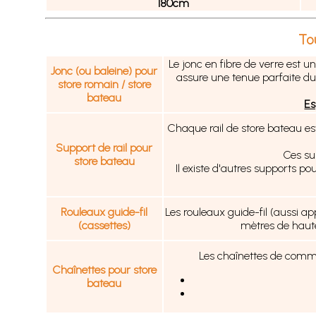
180cm
Tou
Le jonc en fibre de verre est u
Jonc (ou baleine) pour
assure une tenue parfaite du 
store romain / store
bateau
Es
Chaque rail de store bateau e
Support de rail pour
Ces sup
store bateau
Il existe d'autres supports po
Rouleaux guide-fil
Les rouleaux guide-fil (aussi ap
(cassettes)
mètres de hauteu
Les chaînettes de comman
Chaînettes pour store
bateau