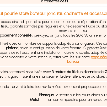
6 cassettes de fil
t pour le store bateau : jonc, rail, chaînette et accesso
n accessoire indispensable pour la confection ou la réparation d’un
tissu, garantissant des plis réguliers et une descente fluide du st
optimale du tissu.
pacement conseillé
: prévoyez un jonc tous les 20 à 30 cm environ
st livré avec un nombre de supports adaptés à sa longueur. Ces s
plafond
, selon la configuration de votre fenêtre.
Supports livrés
ports de rail assurent une installation fiable et discrète, adaptée 
uvant s'adapter à votre intérieur, retrouvez-les sur notre
page dédi
bateau
.
pelés cassettes) sont livrés avec
3 mètres de fil d'un diamètre de 
r. Ils garantissent une manœuvre fluide et silencieuse du store, po
de, servant à faire tourner le mécanisme, sont proposées en deux f
Plastique
: discrète sur les murs clairs ou 
Métal
: finition contemporaine pour un rendu plu