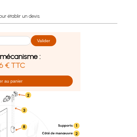
r établir un devis.
n mécanisme :
86 € TTC