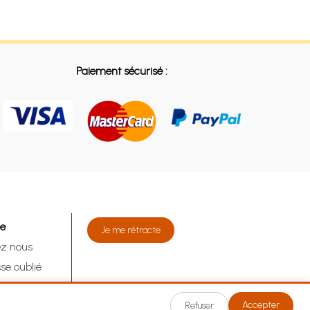
Paiement sécurisé :
de
Je me rétracte
ez nous
se oublié
tracte
Accepter
Refuser