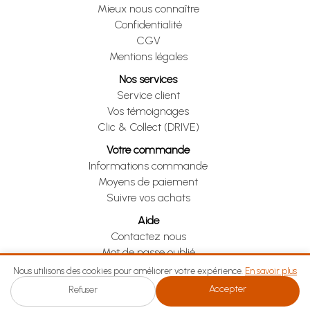
Mieux nous connaître
Confidentialité
CGV
Mentions légales
Nos services
Service client
Vos témoignages
Clic & Collect (DRIVE)
Votre commande
Informations commande
Moyens de paiement
Suivre vos achats
Aide
Contactez nous
Mot de passe oublié
Je me rétracte
Nous utilisons des cookies pour améliorer votre expérience.
En savoir plus
Accepter
Refuser
Je me rétracte