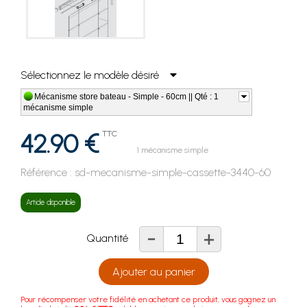
Sélectionnez le modèle désiré
Mécanisme store bateau - Simple - 60cm || Qté : 1
mécanisme simple
42.90 €
TTC
1 mécanisme simple
Référence :
sd-mecanisme-simple-cassette-3440-60
Article disponible
-
+
Quantité
Ajouter au panier
Pour récompenser votre fidélité en achetant ce produit, vous gagnez un