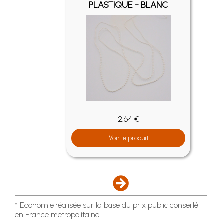
É
PLASTIQUE - BLANC
2.64 €
Voir le produit
* Economie réalisée sur la base du prix public conseillé
en France métropolitaine