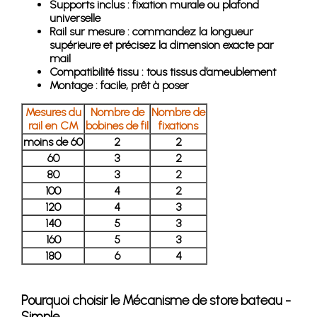
Supports inclus : fixation murale ou plafond
universelle
Rail sur mesure : commandez la longueur
supérieure et précisez la dimension exacte par
mail
Compatibilité tissu : tous tissus d’ameublement
Montage : facile, prêt à poser
Mesures du
Nombre de
Nombre de
rail en CM
bobines de fil
fixations
moins de 60
2
2
60
3
2
80
3
2
100
4
2
120
4
3
140
5
3
160
5
3
180
6
4
Pourquoi choisir le Mécanisme de store bateau -
Simple