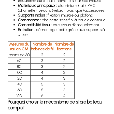
Sécurité enfant :
oui, chainette sécurisée incluse
Matériaux principaux :
aluminium (rail), PVC
(chainette), velours (velcro), plastique (accessoires)
Supports inclus :
fixation murale ou plafond
Commande :
chainette sans fin, à boucle continue
Compatibilité tissu :
tous tissus d’ameublement
Entretien :
démontage facile grâce aux supports à
clipser
Mesures du
Nombre de
Nombre de
rail en CM
bobines de fil
fixations
moins de 60
2
2
60
3
2
80
3
2
100
4
2
120
4
3
140
5
3
160
5
3
180
6
4
Pourquoi choisir le mécanisme de store bateau
complet