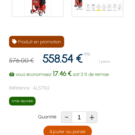
Produit en promotion
558.54 €
TTC
576.00 €
1 pièce
17.46 €
vous économisez
soit
3 %
de remise
Référence :
AL57162
Article disponible
-
+
Quantité
Ajouter au panier