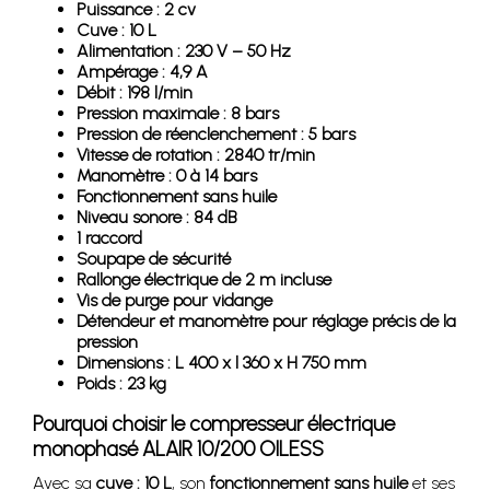
Puissance : 2 cv
Cuve : 10 L
Alimentation : 230 V – 50 Hz
Ampérage : 4,9 A
Débit : 198 l/min
Pression maximale : 8 bars
Pression de réenclenchement : 5 bars
Vitesse de rotation : 2840 tr/min
Manomètre : 0 à 14 bars
Fonctionnement sans huile
Niveau sonore : 84 dB
1 raccord
Soupape de sécurité
Rallonge électrique de 2 m incluse
Vis de purge pour vidange
Détendeur et manomètre pour réglage précis de la
pression
Dimensions : L 400 x l 360 x H 750 mm
Poids : 23 kg
Pourquoi choisir le compresseur électrique
monophasé ALAIR 10/200 OILESS
Avec sa
cuve : 10 L
, son
fonctionnement sans huile
et ses