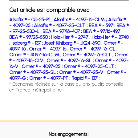
Cet article est compatible avec :
Alsafix ® - 05-25-P1 ;
Alsafix ® - 4097-16-CLM ;
Alsafix ®
- 4097-25 ;
Alsafix ® - 4097-25-CLT ;
BEA ® - 597 ;
BEA ®
- 97-25-530-L ;
BEA ® - 97/16-407 ;
BEA ® - 97/16-497 ;
BEA ® - 97/25-550 ;
Holz-Her ® - 2747 ;
Holz-Her ® - 2748
;
Isaberg ® - 137 ;
Josef Kihlberg ® - JK24-690 ;
Omer ® -
4097-16 ;
Omer ® - 4097-16 ;
Omer ® - 4097-16-CL ;
Omer ® - 4097-16-CLM ;
Omer ® - 4097-16-CLT ;
Omer
® - 4097-16-CLV ;
Omer ® - 4097-16-SL ;
Omer ® - 4097-
16-V ;
Omer ® - 4097-25 ;
Omer ® - 4097-25-CLT ;
Omer ® - 4097-25-SL ;
Omer ® - 4097-25-V ;
Omer ® -
4097-G ;
Omer ® - 4097-PF ;
Rapid ® - 137 ;
* Economie réalisée sur la base du prix public conseillé
en France métropolitaine
Nos engagements :