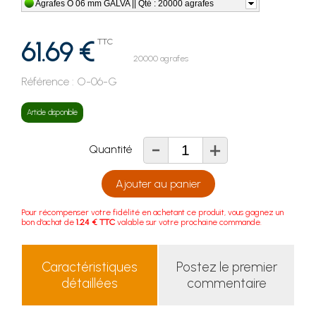
Agrafes O 06 mm GALVA || Qté : 20000 agrafes
61.69 €
TTC
20000 agrafes
Référence :
O-06-G
Article disponible
-
+
Quantité
Ajouter au panier
Pour récompenser votre fidélité en achetant ce produit, vous gagnez un
bon d'achat de
1.24 € TTC
valable sur votre prochaine commande.
Caractéristiques
Postez le premier
détaillées
commentaire