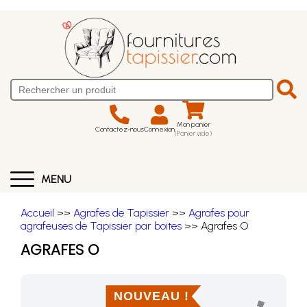
Mon panier
Contactez-nous
Connexion
(Panier vide)
MENU
Accueil
>>
Agrafes de Tapissier
>>
Agrafes pour
agrafeuses de Tapissier par boites
>> Agrafes O
AGRAFES O
NOUVEAU !