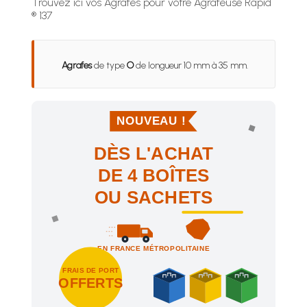
Trouvez ici vos Agrafes pour votre Agrafeuse Rapid
® 137
Agrafes
de type
O
de longueur 10 mm à 35 mm.
NOUVEAU !
DÈS L'ACHAT
DE 4 BOÎTES
OU SACHETS
EN FRANCE MÉTROPOLITAINE
FRAIS DE PORT
OFFERTS