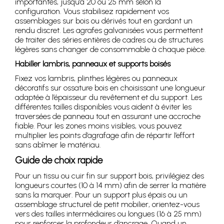
importantes, jusqu’à 20 ou 25 mm selon la
configuration. Vous stabilisez rapidement vos
assemblages sur bois ou dérivés tout en gardant un
rendu discret. Les agrafes galvanisées vous permettent
de traiter des séries entières de cadres ou de structures
légères sans changer de consommable à chaque pièce.
Habiller lambris, panneaux et supports boisés
Fixez vos lambris, plinthes légères ou panneaux
décoratifs sur ossature bois en choisissant une longueur
adaptée à l’épaisseur du revêtement et du support. Les
différentes tailles disponibles vous aident à éviter les
traversées de panneau tout en assurant une accroche
fiable. Pour les zones moins visibles, vous pouvez
multiplier les points d’agrafage afin de répartir l’effort
sans abîmer le matériau.
Guide de choix rapide
Pour un tissu ou cuir fin sur support bois, privilégiez des
longueurs courtes (10 à 14 mm) afin de serrer la matière
sans la marquer. Pour un support plus épais ou un
assemblage structurel de petit mobilier, orientez-vous
vers des tailles intermédiaires ou longues (16 à 25 mm)
pour renforcer la profondeur d’ancrage. Quand un