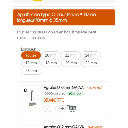
Achetez 4 sachets ou boîtes d'agrafes ou de pointes et nous 
Agrafes de type O pour Rapid ® 137 de
longueur 10mm à 35mm
Pour les chaussures, objets en bois, brosserie, petit
mobilier, lambris …
Longueur :
Toutes
10 mm
12 mm
14 mm
16 mm
18 mm
20 mm
22 mm
25 mm
Agrafes O 10 mm GALVA
GALVANISÉ
10000 agrafes
En stock
35.44€ TTC
1
Agrafes O 12 mm GALVA
GALVANISÉ