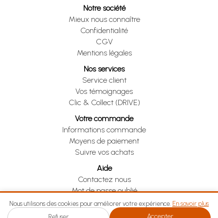
Notre société
Mieux nous connaître
Confidentialité
CGV
Mentions légales
Nos services
Service client
Vos témoignages
Clic & Collect (DRIVE)
Votre commande
Informations commande
Moyens de paiement
Suivre vos achats
Aide
Contactez nous
Mot de passe oublié
Je me rétracte
Nous utilisons des cookies pour améliorer votre expérience.
En savoir plus
Accepter
Refuser