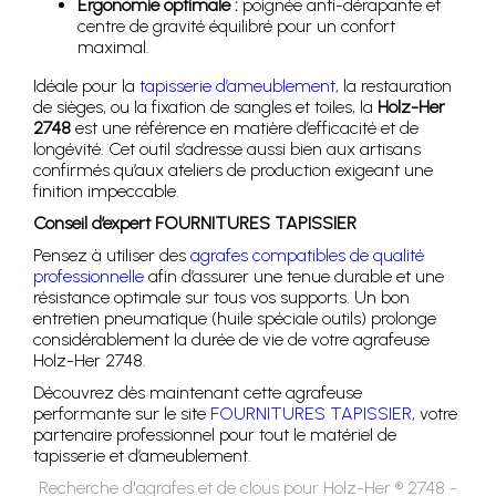
Ergonomie optimale :
poignée anti-dérapante et
centre de gravité équilibré pour un confort
maximal.
Idéale pour la
tapisserie d’ameublement
, la restauration
de sièges, ou la fixation de sangles et toiles, la
Holz-Her
2748
est une référence en matière d’efficacité et de
longévité. Cet outil s’adresse aussi bien aux artisans
confirmés qu’aux ateliers de production exigeant une
finition impeccable.
Conseil d’expert FOURNITURES TAPISSIER
Pensez à utiliser des
agrafes compatibles de qualité
professionnelle
afin d’assurer une tenue durable et une
résistance optimale sur tous vos supports. Un bon
entretien pneumatique (huile spéciale outils) prolonge
considérablement la durée de vie de votre agrafeuse
Holz-Her 2748.
Découvrez dès maintenant cette agrafeuse
performante sur le site
FOURNITURES TAPISSIER
, votre
partenaire professionnel pour tout le matériel de
tapisserie et d’ameublement.
Recherche d'agrafes et de clous pour Holz-Her ® 2748 -