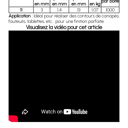
par boîte
en mm
en mm
en mm
en kg
11
3
1,4
13
1.07
1000
Application :
Idéal pour réaliser des contours de canapés,
fauteuils, tablettes, etc… pour une finition parfaite.
Visualisez la vidéo pour cet article