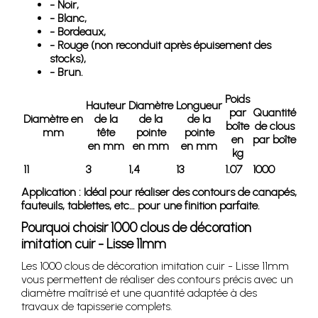
- Noir,
- Blanc,
- Bordeaux,
- Rouge (non reconduit après épuisement des
stocks),
- Brun.
Poids
Hauteur
Diamètre
Longueur
par
Quantité
Diamètre en
de la
de la
de la
boîte
de clous
mm
tête
pointe
pointe
en
par boîte
en mm
en mm
en mm
kg
11
3
1,4
13
1.07
1000
Application : Idéal pour réaliser des contours de canapés,
fauteuils, tablettes, etc… pour une finition parfaite.
Pourquoi choisir 1000 clous de décoration
imitation cuir - Lisse 11mm
Les 1000 clous de décoration imitation cuir - Lisse 11mm
vous permettent de réaliser des contours précis avec un
diamètre maîtrisé et une quantité adaptée à des
travaux de tapisserie complets.