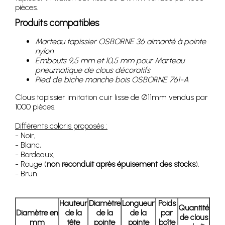
pièces.
Produits compatibles
Marteau tapissier OSBORNE 36 aimanté à pointe
nylon
Embouts 9,5 mm et 10,5 mm pour Marteau
pneumatique de clous décoratifs
Pied de biche manche bois OSBORNE 761-A
Clous tapissier imitation cuir lisse de Ø11mm vendus par
1000 pièces.
Différents coloris proposés :
- Noir,
- Blanc,
- Bordeaux,
- Rouge (
non reconduit après épuisement des stocks
),
- Brun.
Hauteur
Diamètre
Longueur
Poids
Quantité
Diamètre
en
de la
de la
de la
par
de clous
mm
tête
pointe
pointe
boîte