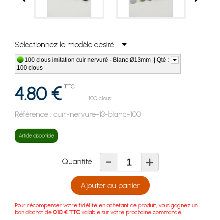
Sélectionnez le modèle désiré
100 clous imitation cuir nervuré - Blanc Ø13mm || Qté :
100 clous
4.80 €
TTC
100 clous
Référence :
cuir-nervure-13-blanc-100
Article disponible
-
+
Quantité
Ajouter au panier
Pour récompenser votre fidélité en achetant ce produit, vous gagnez un
bon d'achat de
0.10 € TTC
valable sur votre prochaine commande.