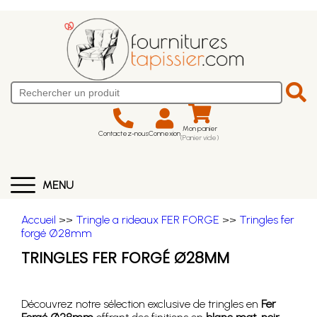
Mon panier
Contactez-nous
Connexion
(Panier vide)
MENU
Accueil
>>
Tringle a rideaux FER FORGE
>>
Tringles fer
forgé Ø28mm
TRINGLES FER FORGÉ Ø28MM
Découvrez notre sélection exclusive de tringles en
Fer