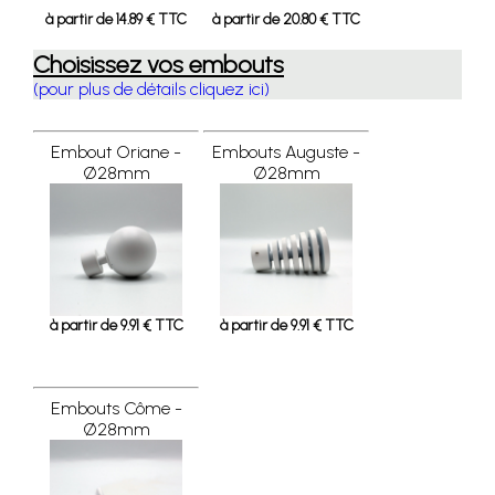
à partir de 14.89 € TTC
à partir de 20.80 € TTC
Choisissez vos embouts
(pour plus de détails cliquez ici)
Embout Oriane -
Embouts Auguste -
Ø28mm
Ø28mm
à partir de 9.91 € TTC
à partir de 9.91 € TTC
Embouts Côme -
Ø28mm