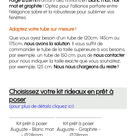
Forgé Ø28mm
offrant des finitions en
blanc mat, noir
mat et graphite
! Optez pour l'alliance parfaite entre
l'élégance sobre et la robustesse pour sublimer vos
fenêtres.
Adaptez votre tube sur mesure !
Que vous ayez besoin d'un tube de 120cm, 145cm ou
175cm,
nous avons la solution
. Il vous suffit de
commander le tube de la taille supérieure à vos besoins,
par exemple, un tube de 150 cm, puis de
nous contacter
pour nous indiquer la taille exacte que vous souhaitez,
par exemple, 125 cm.
Nous nous chargeons du reste !
Choisissez votre kit rideaux en prêt à
poser
(pour plus de détails cliquez ici)
Kit prêt à poser
Kit prêt à poser
Auguste - Blanc mat
Auguste - Graphite -
- Ø28mm
Ø28mm