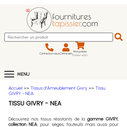
Mon panier
Contactez-nous
Connexion
(Panier vide)
MENU
Accueil
>>
Tissus d'Ameublement Givry
>>
Tissu
GIVRY - NEA
TISSU GIVRY - NEA
Découvrez nos tissus résistants de la
gamme GIVRY,
collection NEA
, pour sièges, fauteuils mais aussi pour