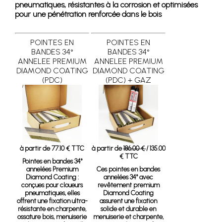
pneumatiques, résistantes à la corrosion et optimisées
pour une pénétration renforcée dans le bois
POINTES EN
POINTES EN
BANDES 34°
BANDES 34°
ANNELEE PREMIUM
ANNELEE PREMIUM
DIAMOND COATING
DIAMOND COATING
(PDC)
(PDC) + GAZ
à partir de 77.10 € TTC
à partir de
186.00 €
/ 135.00
€ TTC
Pointes en bandes 34°
annelées Premium
Ces pointes en bandes
Diamond Coating
:
annelées 34° avec
conçues pour cloueurs
revêtement premium
pneumatiques, elles
Diamond Coating
offrent une fixation ultra-
assurent une fixation
résistante en charpente,
solide et durable en
ossature bois, menuiserie
menuiserie et charpente,