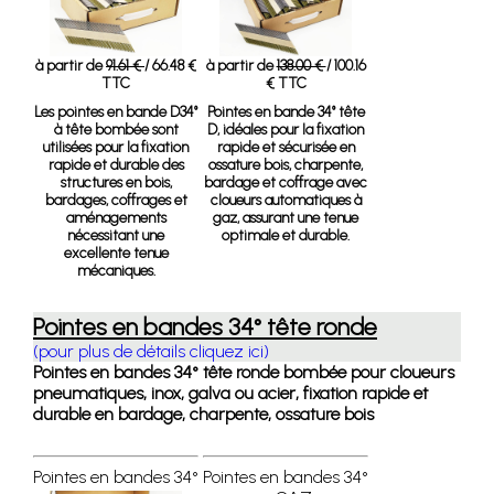
à partir de
91.61 €
/ 66.48 €
à partir de
138.00 €
/ 100.16
TTC
€ TTC
Les pointes en bande D34°
Pointes en bande 34° tête
à tête bombée sont
D, idéales pour la fixation
utilisées pour la fixation
rapide et sécurisée en
rapide et durable des
ossature bois, charpente,
structures en bois,
bardage et coffrage avec
bardages, coffrages et
cloueurs automatiques à
aménagements
gaz, assurant une tenue
nécessitant une
optimale et durable.
excellente tenue
mécaniques.
Pointes en bandes 34° tête ronde
(pour plus de détails cliquez ici)
Pointes en bandes 34° tête ronde bombée pour cloueurs
pneumatiques, inox, galva ou acier, fixation rapide et
durable en bardage, charpente, ossature bois
Pointes en bandes 34°
Pointes en bandes 34°