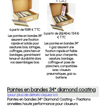
+ GAZ
à partir de 93.89 € TTC
à partir de
212.40 €
/ 154.16
Les pointes en bandes 34°
€ TTC
assurent une fixation
rapide et solide pour
Les pointes en bandes 34°
ossatures bois, lattages,
+ gaz assurent une
coffrages, planchers et
fixation rapide et fiable
bardages, garantissant
sur bois pour charpente,
tenue et durabilité dans
ossature, bardage,
vos assemblages bois.
coffrage et pose de
planchers, compatibles
avec cloueurs
pneumatiques, gaz ou
batterie.
Pointes en bandes 34° diamond coating
(pour plus de détails cliquez ici)
Pointes en bandes 34° Diamond Coating – Fixations
annelées haute performance pour cloueurs